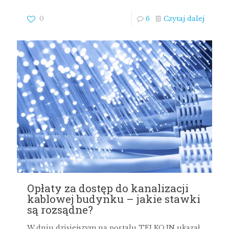
0
6
Czytaj dalej
Opłaty za dostęp do kanalizacji
kablowej budynku – jakie stawki
są rozsądne?
W dniu dzisiejszym na portalu TELKO.IN ukazał