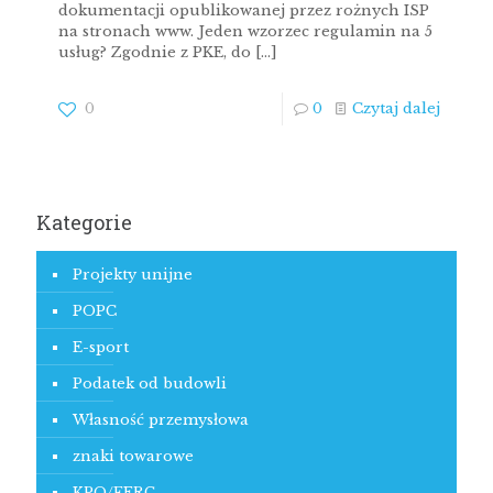
dokumentacji opublikowanej przez rożnych ISP
na stronach www. Jeden wzorzec regulamin na 5
usług? Zgodnie z PKE, do
[…]
0
0
Czytaj dalej
Kategorie
Projekty unijne
POPC
E-sport
Podatek od budowli
Własność przemysłowa
znaki towarowe
KPO/FERC