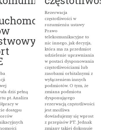
ekomunikacyjnych
częstotliwościam
Rezerwacja
ruchomości
częstotliwości w
rozumieniu ustawy
ów
Prawo
stwowych-
telekomunikacyjne to
nic innego, jak decyzja,
rt
która ma za przedmiot
udzielenie uprawniania
E
w postaci dysponowania
częstotliwościami lub
zba
zasobami orbitalnymi z
cji
wyłączeniem innych
wej
podmiotów. O tym, że
ała dziś pełną
zmiana podmiotu
rtu pt. Analiza
dysponującego
ółpracy w
rezerwacją częstotliwości
ie dostępu
jest możliwa
iorców
dowiadujemy się wprost
ikacyjnych
z przepisów PT. Jednak
chomości
zmiany takiej dokonuje