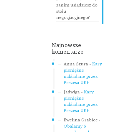
zanim usiądziesz do
stołu
negocjacyjnego?
Najnowsze
komentarze
Anna Szura
-
Kary
pieniężne
nakładane przez
Prezesa UKE
Jadwiga
-
Kary
pieniężne
nakładane przez
Prezesa UKE
Ewelina Grabiec
-
Obalamy 6