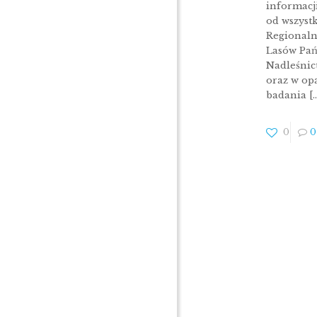
informacj
od wszyst
Regionaln
Lasów Pań
Nadleśnic
oraz w op
badania
[
0
0