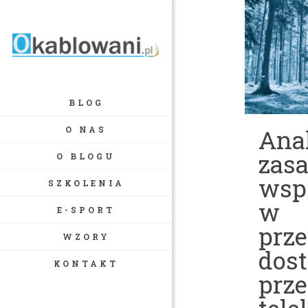
BLOG
O NAS
Anal
zas
O BLOGU
wsp
SZKOLENIA
w
E-SPORT
prz
WZORY
dos
KONTAKT
prz