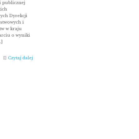
i publicznej
kich
ych Dyrekcji
stwowych i
tw w kraju
arciu o wyniki
…]
Czytaj dalej