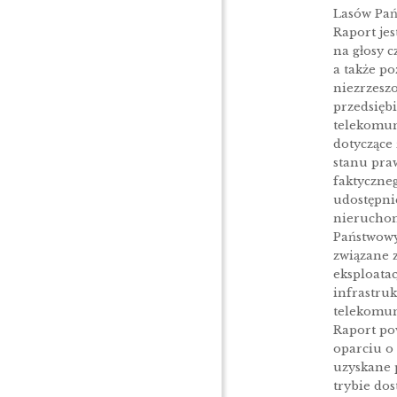
Lasów Pań
Raport je
na głosy c
a także po
niezrzesz
przedsięb
telekomun
dotyczące
stanu pra
faktyczne
udostępni
nierucho
Państwowy
związane z
eksploatac
infrastru
telekomun
Raport po
oparciu o
uzyskane 
trybie do