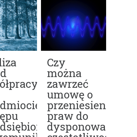
iza
Czy
ad
można
ółpracy
zawrzeć
umowę o
edmiocie
przeniesienie
tępu
praw do
edsiębiorców
dysponowania