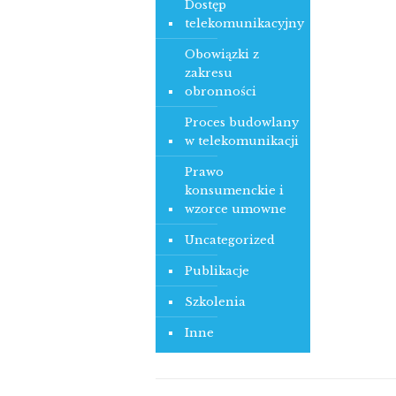
i?
Dostęp
telekomunikacyjny
Obowiązki z
zakresu
obronności
Proces budowlany
w telekomunikacji
Prawo
konsumenckie i
wzorce umowne
Uncategorized
Publikacje
Szkolenia
Inne