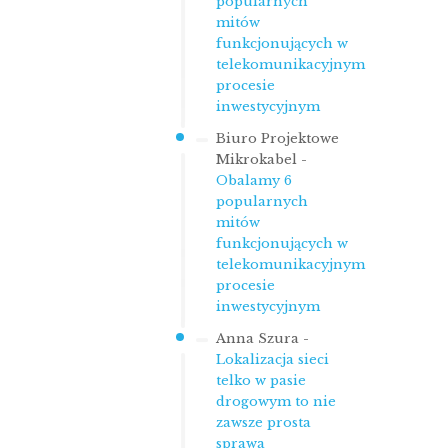
popularnych
mitów
funkcjonujących w
telekomunikacyjnym
procesie
inwestycyjnym
Biuro Projektowe
Mikrokabel
-
Obalamy 6
popularnych
mitów
funkcjonujących w
telekomunikacyjnym
procesie
inwestycyjnym
Anna Szura
-
Lokalizacja sieci
telko w pasie
drogowym to nie
zawsze prosta
sprawa