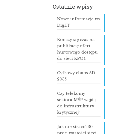
Ostatnie wpisy
Nowe informacje ws
Dig.IT
Kończy się czas na
publikację ofert
hurtowego dostępu
do sieci KPO4
Cyfrowy chaos AD
2035
Czy telekomy
sektora MŚP wejdą
do infrastruktury
krytycznej?
Jak nie stracić 30
proc. wartości sieci,