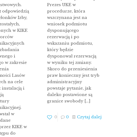
stwowych.
Prezes UKE w
st odpowiedzią
procedurze, która
złonków Izby,
wszczynana jest na
zostałych,
wniosek podmiotu
onych w KIKE
dysponującego
iorców
rezerwacją i po
ikacyjnych
wskazaniu podmiotu,
 zbadania
który będzie
wnego i
dysponował rezerwacją
go w zakresie
w wyniku tej zmiany.
enia
Skoro do przeniesienia
mości Lasów
praw konieczny jest tryb
ch na cele
administracyjny
 instalacją i
powstaje pytanie, jak
ją
daleko postawione są
ktury
granice swobody
[…]
ikacyjnej.
wstał w
0
0
Czytaj dalej
 dane
przez KIKE w
stępu do