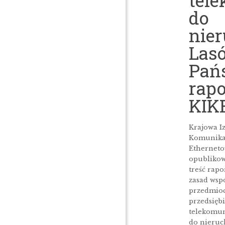
tel
do
nie
Las
Pań
rapo
KIK
Krajowa I
Komunika
Etherneto
opublikow
treść rapo
zasad wsp
przedmioc
przedsięb
telekomun
do nieru