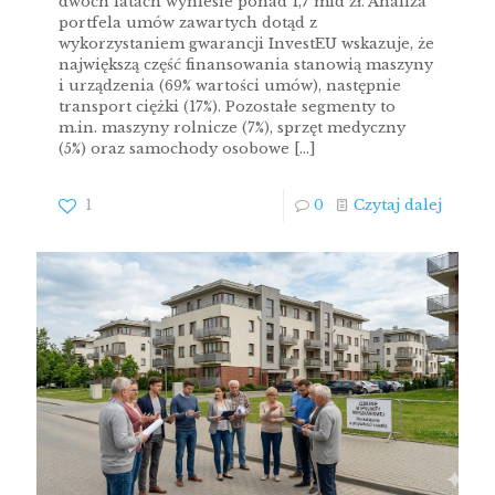
dwóch latach wyniesie ponad 1,7 mld zł. Analiza
portfela umów zawartych dotąd z
wykorzystaniem gwarancji InvestEU wskazuje, że
największą część finansowania stanowią maszyny
i urządzenia (69% wartości umów), następnie
transport ciężki (17%). Pozostałe segmenty to
m.in. maszyny rolnicze (7%), sprzęt medyczny
(5%) oraz samochody osobowe
[…]
1
0
Czytaj dalej