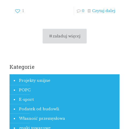
1
0
Czytaj dalej
załaduj więcej
Kategorie
Projekty unijne
POPC
E-sport
Podatek od budowli
Własność przemysłowa
znaki towarowe