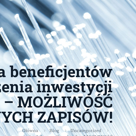
 beneficjentów
nia inwestycji
h – MOŻLIWOŚĆ
YCH ZAPISÓW!
Główna
Blog
Uncategorized