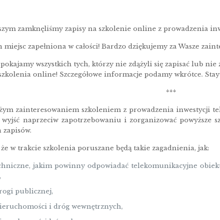
szym zamknęliśmy zapisy na szkolenie online z prowadzenia inw
h miejsc zapełniona w całości! Bardzo dziękujemy za Wasze zain
pokajamy wszystkich tych, którzy nie zdążyli się zapisać lub ni
szkolenia online! Szczegółowe informacje podamy wkrótce. Stay
***
żym zainteresowaniem szkoleniem z prowadzenia inwestycji t
 wyjść naprzeciw zapotrzebowaniu i zorganizować powyższe s
 zapisów.
e w trakcie szkolenia poruszane będą takie zagadnienia, jak:
chniczne, jakim powinny odpowiadać telekomunikacyjne obiek
,
rogi publicznej,
nieruchomości i dróg wewnętrznych,