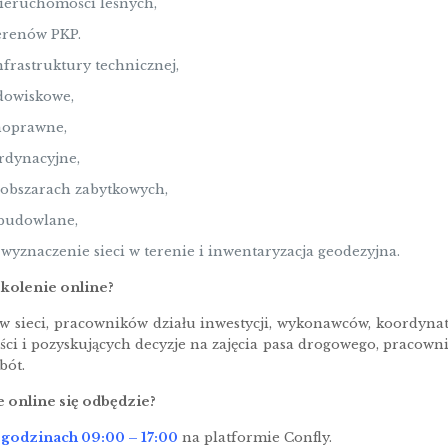
nieruchomości leśnych,
erenów PKP.
nfrastruktury technicznej,
odowiskowe,
noprawne,
rdynacyjne,
obszarach zabytkowych,
budowlane,
wyznaczenie sieci w terenie i inwentaryzacja geodezyjna.
zkolenie online?
w sieci, pracowników działu inwestycji, wykonawców, koordyna
i i pozyskujących decyzje na zajęcia pasa drogowego, pracown
bót.
e online się odbędzie?
 godzinach 09:00 – 17:00
na platformie Confly.