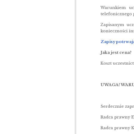
Warunkiem ucz
telefonicznego 
Zapisanym ucze
konieczności i
Zapisy potrwają
Jaka jest cena?
Koszt uczestnict
UWAGA! WARU
Serdecznie zap
Radca prawny E
Radca prawny K