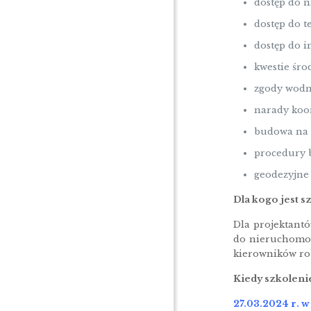
dostęp do 
dostęp do t
dostęp do i
kwestie śr
zgody wod
narady koo
budowa na 
procedury 
geodezyjne 
Dla kogo jest s
Dla projektantó
do nieruchomośc
kierowników ro
Kiedy szkoleni
27.03.2024 r. w