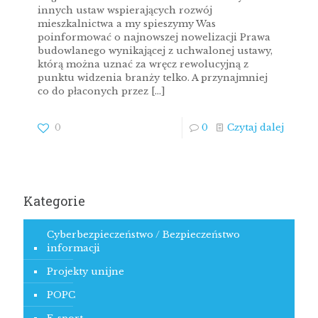
innych ustaw wspierających rozwój
mieszkalnictwa a my spieszymy Was
poinformować o najnowszej nowelizacji Prawa
budowlanego wynikającej z uchwalonej ustawy,
którą można uznać za wręcz rewolucyjną z
punktu widzenia branży telko. A przynajmniej
co do płaconych przez
[…]
0
0
Czytaj dalej
Kategorie
Cyberbezpieczeństwo / Bezpieczeństwo
informacji
Projekty unijne
POPC