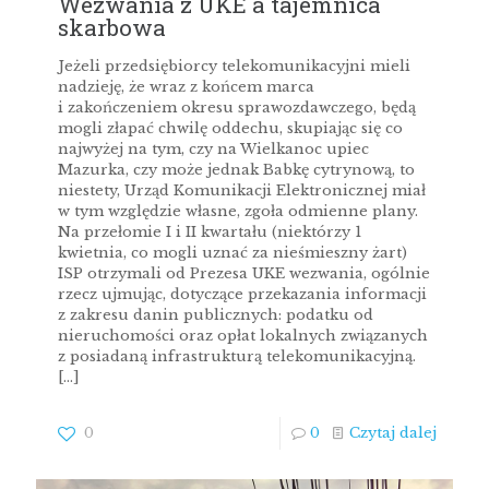
Wezwania z UKE a tajemnica
skarbowa
Jeżeli przedsiębiorcy telekomunikacyjni mieli
nadzieję, że wraz z końcem marca
i zakończeniem okresu sprawozdawczego, będą
mogli złapać chwilę oddechu, skupiając się co
najwyżej na tym, czy na Wielkanoc upiec
Mazurka, czy może jednak Babkę cytrynową, to
niestety, Urząd Komunikacji Elektronicznej miał
w tym względzie własne, zgoła odmienne plany.
Na przełomie I i II kwartału (niektórzy 1
kwietnia, co mogli uznać za nieśmieszny żart)
ISP otrzymali od Prezesa UKE wezwania, ogólnie
rzecz ujmując, dotyczące przekazania informacji
z zakresu danin publicznych: podatku od
nieruchomości oraz opłat lokalnych związanych
z posiadaną infrastrukturą telekomunikacyjną.
[…]
0
0
Czytaj dalej