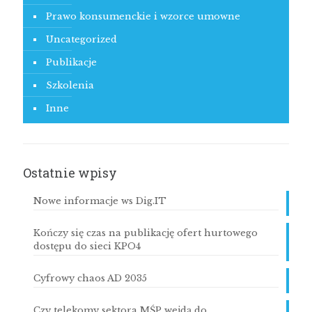
Prawo konsumenckie i wzorce umowne
Uncategorized
Publikacje
Szkolenia
Inne
Ostatnie wpisy
Nowe informacje ws Dig.IT
Kończy się czas na publikację ofert hurtowego
dostępu do sieci KPO4
Cyfrowy chaos AD 2035
Czy telekomy sektora MŚP wejdą do