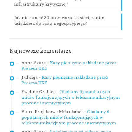
infrastruktury krytycznej?
Jak nie stracić 30 proc. wartości sieci, zanim
usiądziesz do stołu negocjacyjnego?
Najnowsze komentarze
Anna Szura
-
Kary pieniężne nakładane przez
Prezesa UKE
Jadwiga
-
Kary pieniężne nakładane przez
Prezesa UKE
Ewelina Grabiec
-
Obalamy 6 popularnych
mitów funkcjonujących w telekomunikacyjnym
procesie inwestycyjnym
Biuro Projektowe Mikrokabel
-
Obalamy 6
popularnych mitów funkcjonujących w
telekomunikacyjnym procesie inwestycyjnym
Anna Szura
-
Lokalizacja sieci telko w pasie