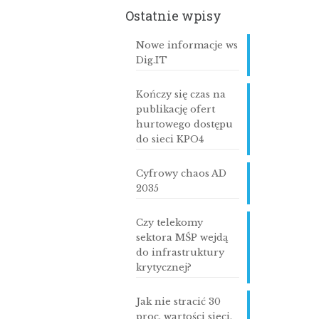
Ostatnie wpisy
Nowe informacje ws
Dig.IT
Kończy się czas na
publikację ofert
hurtowego dostępu
do sieci KPO4
Cyfrowy chaos AD
2035
Czy telekomy
sektora MŚP wejdą
do infrastruktury
krytycznej?
Jak nie stracić 30
proc. wartości sieci,