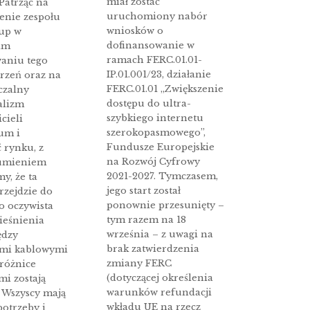
miał zostać
Patrząc na
uruchomiony nabór
enie zespołu
wniosków o
up w
dofinansowanie w
im
ramach FERC.01.01-
aniu tego
IP.01.001/23, działanie
rzeń oraz na
FERC.01.01 „Zwiększenie
czalny
dostępu do ultra-
alizm
szybkiego internetu
cieli
szerokopasmowego”,
um i
Fundusze Europejskie
 rynku, z
na Rozwój Cyfrowy
sumieniem
2021-2027. Tymczasem,
y, że ta
jego start został
rzejdzie do
ponownie przesunięty –
To oczywista
tym razem na 18
ieśnienia
września – z uwagi na
ędzy
brak zatwierdzenia
ami kablowymi
zmiany FERC
 różnice
(dotyczącej określenia
mi zostają
warunków refundacji
. Wszyscy mają
wkładu UE na rzecz
otrzeby i