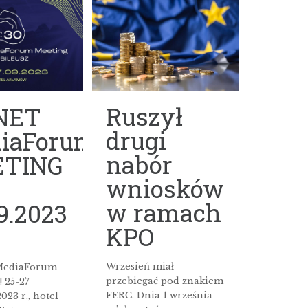
Ruszył
iNET
drugi
iaForum
nabór
TING
wniosków
w ramach
9.2023
KPO
Wrzesień miał
MediaForum
przebiegać pod znakiem
 25-27
FERC. Dnia 1 września
023 r., hotel