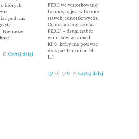
FERC we wnioskowanej
 o których
formie, to jest w formie
ożna
stawek jednostkowych).
iać podczas
Co dostaliśmy zamiast
go się
FERC? – drugi nabór
u. Nie może
wniosków w ramach
aknąć!
KPO, który ma potrwać
do 4 października. Dla
Czytaj dalej
[…]
0
0
Czytaj dalej