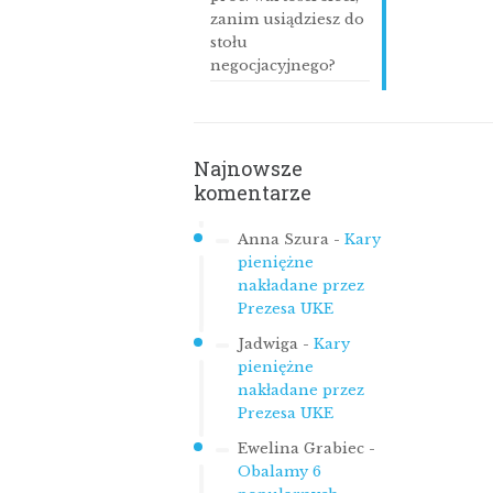
zanim usiądziesz do
stołu
negocjacyjnego?
Najnowsze
komentarze
Anna Szura
-
Kary
pieniężne
nakładane przez
Prezesa UKE
Jadwiga
-
Kary
pieniężne
nakładane przez
Prezesa UKE
Ewelina Grabiec
-
Obalamy 6