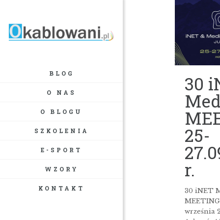
BLOG
30 
O NAS
Med
MEE
O BLOGU
25-
SZKOLENIA
27.0
E-SPORT
r.
WZORY
KONTAKT
30 iNET 
MEETING!
września 2