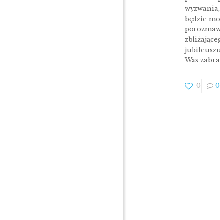
wyzwania,
będzie m
porozmaw
zbliżające
jubileusz
Was zabr
0
0