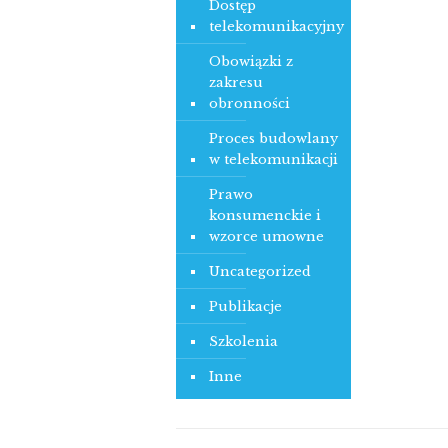
Dostęp
telekomunikacyjny
Obowiązki z
zakresu
obronności
Proces budowlany
w telekomunikacji
Prawo
konsumenckie i
wzorce umowne
Uncategorized
Publikacje
Szkolenia
Inne