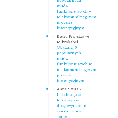
popularnych
mitów
funkcjonujących w
telekomunikacyjnym
procesie
inwestycyjnym
Biuro Projektowe
Mikrokabel
-
Obalamy 6
popularnych
mitów
funkcjonujących w
telekomunikacyjnym
procesie
inwestycyjnym
Anna Szura
-
Lokalizacja sieci
telko w pasie
drogowym to nie
zawsze prosta
sprawa