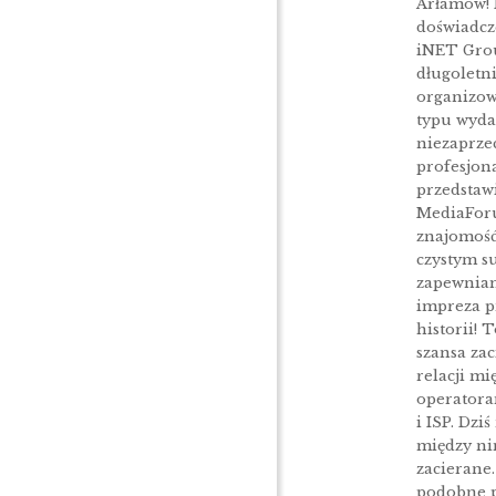
Arłamów! 
doświadcz
iNET Gro
długoletn
organizow
typu wyda
niezaprze
profesjon
przedstawi
MediaFor
znajomość
czystym 
zapewniam
impreza p
historii! 
szansa zac
relacji mi
operator
i ISP. Dziś
między ni
zacierane
podobne p