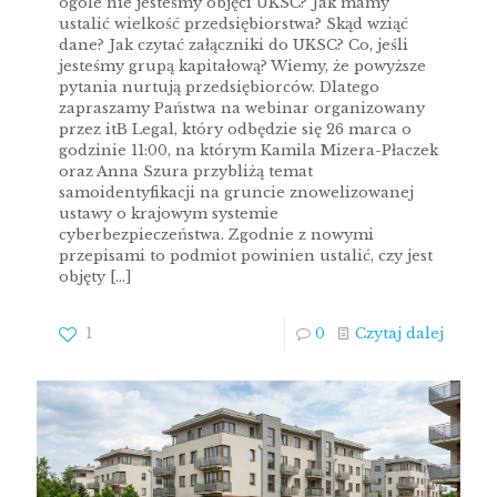
ogóle nie jesteśmy objęci UKSC? Jak mamy
ustalić wielkość przedsiębiorstwa? Skąd wziąć
dane? Jak czytać załączniki do UKSC? Co, jeśli
jesteśmy grupą kapitałową? Wiemy, że powyższe
pytania nurtują przedsiębiorców. Dlatego
zapraszamy Państwa na webinar organizowany
przez itB Legal, który odbędzie się 26 marca o
godzinie 11:00, na którym Kamila Mizera-Płaczek
oraz Anna Szura przybliżą temat
samoidentyfikacji na gruncie znowelizowanej
ustawy o krajowym systemie
cyberbezpieczeństwa. Zgodnie z nowymi
przepisami to podmiot powinien ustalić, czy jest
objęty
[…]
1
0
Czytaj dalej