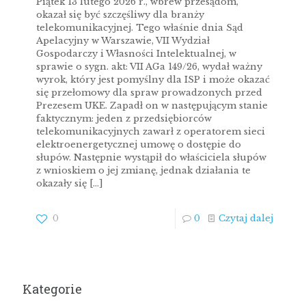
Piątek 13 lutego 2026 r., wbrew przesądom,
okazał się być szczęśliwy dla branży
telekomunikacyjnej. Tego właśnie dnia Sąd
Apelacyjny w Warszawie, VII Wydział
Gospodarczy i Własności Intelektualnej, w
sprawie o sygn. akt: VII AGa 149/26, wydał ważny
wyrok, który jest pomyślny dla ISP i może okazać
się przełomowy dla spraw prowadzonych przed
Prezesem UKE. Zapadł on w następującym stanie
faktycznym: jeden z przedsiębiorców
telekomunikacyjnych zawarł z operatorem sieci
elektroenergetycznej umowę o dostępie do
słupów. Następnie wystąpił do właściciela słupów
z wnioskiem o jej zmianę, jednak działania te
okazały się
[…]
0
0
Czytaj dalej
Kategorie