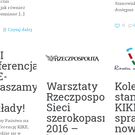
dczas
Stanowis
 jak również
dostępne 
pomniane
[…]
0
Czytaj dalej
I
ferencja
E-
Warsztaty
Kol
raszamy
Rzeczpospolitej:
sta
Sieci
KIK
łady!
szerokopasmowe
spr
y Państwa na
2016 –
now
ferencję KIKE,
dzie się w