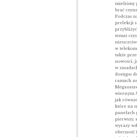
mieliśmy 
brać czynn
Podczas n
prelekcji 
przybliży
temat czy
nieuczciw
w telekomu
także prze
nowości, j
w zasadac
dostępu 
ramach no
Megausta
wiernym 
jak równi
które na 
panelach g
pierwszy,
wyrazy wd
obecność 