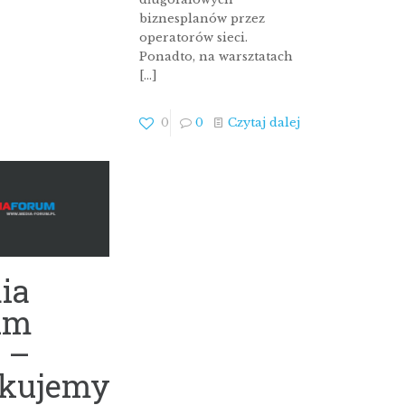
biznesplanów przez
operatorów sieci.
Ponadto, na warsztatach
[…]
0
0
Czytaj dalej
ia
um
 –
ękujemy!