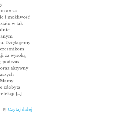
y
orom za
ie i możliwość
ziału w tak
alnie
wanym
u. Dziękujemy
czestnikom
ji za wysoką
ę podczas
oraz aktywny
naszych
. Mamy
że zdobyta
elekcji
[…]
Czytaj dalej