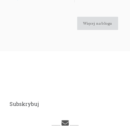
Więcej na blogu
Subskrybuj
..........
..........