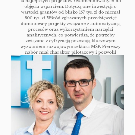
14 najlepszych projektów rekomendowanych do
objęcia wsparciem. Dotyczą one inwestycji o
wartości grantów od blisko 157 tys. zł do niemal
800 tys. zł. Wśród zgłaszanych przedsięwzięć
dominowały projekty związane z automatyzacją
procesów oraz wykorzystaniem narzędzi
analitycznych, co potwierdza, że potrzeby
związane z cyfryzacją pozostają kluczowym
wyzwaniem rozwojowym sektora MŚP. Pierwszy
nabór miał charakter pilotażowy i pozwolił
zweryfikować nie tylko założenia
[…]