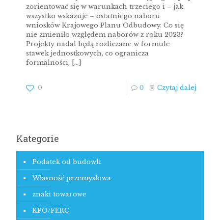
zorientować się w warunkach trzeciego i – jak
wszystko wskazuje – ostatniego naboru
wniosków Krajowego Planu Odbudowy. Co się
nie zmieniło względem naborów z roku 2023?
Projekty nadal będą rozliczane w formule
stawek jednostkowych, co ogranicza
formalności,
[…]
0
0
Czytaj dalej
Kategorie
Podatek od budowli
Własność przemysłowa
znaki towarowe
KPO/FERC