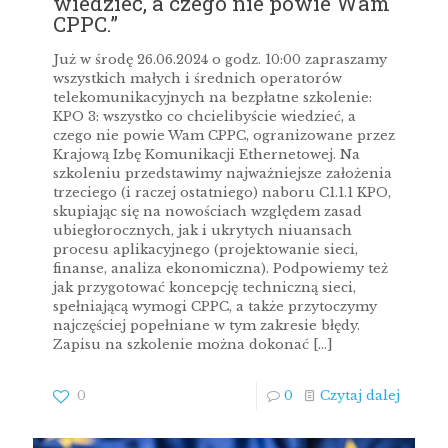
wiedzieć, a czego nie powie Wam
CPPC.”
Już w środę 26.06.2024 o godz. 10:00 zapraszamy
wszystkich małych i średnich operatorów
telekomunikacyjnych na bezpłatne szkolenie:
KPO 3: wszystko co chcielibyście wiedzieć, a
czego nie powie Wam CPPC, ogranizowane przez
Krajową Izbę Komunikacji Ethernetowej. Na
szkoleniu przedstawimy najważniejsze założenia
trzeciego (i raczej ostatniego) naboru C1.1.1 KPO,
skupiając się na nowościach względem zasad
ubiegłorocznych, jak i ukrytych niuansach
procesu aplikacyjnego (projektowanie sieci,
finanse, analiza ekonomiczna). Podpowiemy też
jak przygotować koncepcję techniczną sieci,
spełniającą wymogi CPPC, a także przytoczymy
najczęściej popełniane w tym zakresie błędy.
Zapisu na szkolenie można dokonać
[…]
0
0
Czytaj dalej