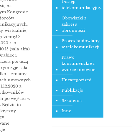
Dostęp
się na
telekomunikacyjny
ym Kongresie
Obowiązki z
biorców
zakresu
nikacyjnych,
obronności
y, wirtualnie,
ędziemy! 3
Proces budowlany
020 r. o
w telekomunikacji
0:15 (sala alfa)
rabiec i
Prawo
izera poruszą
konsumenckie i
órym żyje cała
wzorce umowne
elko – zmiany
Uncategorized
cach umownych
1.12.2020 a
Publikacje
ytkowników
h po wejściu w
Szkolenia
. Będzie to
Inne
aktyczny
cy
wane
cje