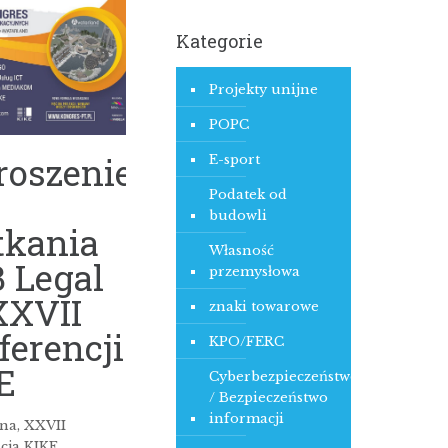
Kategorie
Projekty unijne
POPC
roszenie
E-sport
Podatek od
budowli
tkania
Własność
B Legal
przemysłowa
XXVII
znaki towarowe
ferencji
KPO/FERC
E
Cyberbezpieczeństwo
/ Bezpieczeństwo
informacji
na, XXVII
cja KIKE