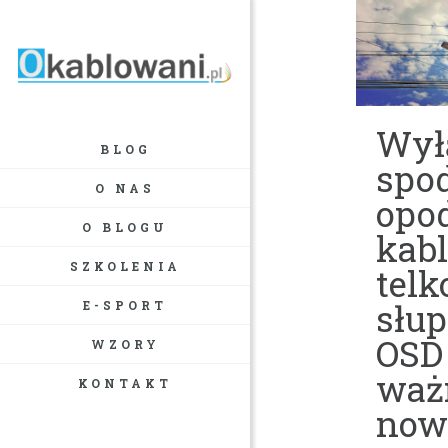
Wył
BLOG
spo
O NAS
opo
O BLOGU
kabl
SZKOLENIA
telk
słu
E-SPORT
OSD
WZORY
waż
KONTAKT
nowe