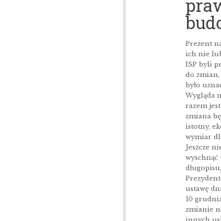
pra
bud
Prezent na
ich nie lu
ISP byli p
do zmian,
było uznać
Wygląda n
razem jest
zmiana bę
istotny, 
wymiar dl
Jeszcze ni
wyschnąć 
długopisu
Prezydent
ustawę dn
10 grudni
zmianie n
innych us