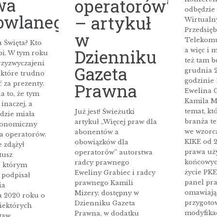
wa
operatorów”
odbędzie 
owlanego
– artykuł
Wirtualn
Przedsię
w
Telekomu
 Święta? Kto
Dzienniku
a więc i m
bi. W tym roku
też tam b
rzyzwyczajeni
Gazeta
grudnia 2
 które trudno
godzinie 1
Prawna
 za prezenty.
Ewelina G
a to, że tym
Kamila M
 inaczej, a
temat, kt
Już jest! Świeżutki
dzie miała
branża t
artykuł „Więcej praw dla
ekonomiczny
we wzor
abonentów a
a operatorów.
KIKE od 2
obowiązków dla
e zdążył
prawa uż
operatorów” autorstwa
tusz
końcowyc
radcy prawnego
, którym
życie PKE
Eweliny Grabiec i radcy
 podpisał
panel pr
prawnego Kamili
ia
omawiają
Mizery, dostępny w
a 2020 roku o
przygoto
Dzienniku Gazeta
iektórych
modyfika
Prawna, w dodatku
taw