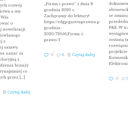
dokumen
„Firma i prawo” z dnia 8
cych rozwój
abonenck
grudnia 2020 r.
ictwa a my
ze zmian
Zachęcamy do lektury!
 Was
przededn
https://edgp.gazetaprawna.pl/wydanie/576
ować o
PKE. W tr
grudnia-
j nowelizacji
wystąpie
2020/72056,Firma-i-
dowlanego
zostaną t
prawo/1
j z
rozwiązan
j ustawy,
projekci
na uznać za
0
0
Czytaj dalej
Komunika
olucyjną z
Elektroni
dzenia branży
rzynajmniej co
ych przez
[…]
0
Czytaj dalej