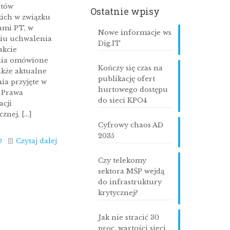
tów
Ostatnie wpisy
ich w związku
ami PT, w
Nowe informacje ws
iu uchwalenia
93,8-
Dig.IT
akcie
nia omówione
Kończy się czas na
akże aktualne
publikację ofert
ia przyjęte w
hurtowego dostępu
e Prawa
do sieci KPO4
cji
cznej,
[…]
Cyfrowy chaos AD
2035
0
Czytaj dalej
Czy telekomy
sektora MŚP wejdą
do infrastruktury
krytycznej?
Jak nie stracić 30
proc. wartości sieci,