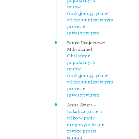
popularnych
mitów
funkcjonujących w
telekomunikacyjnym
procesie
inwestycyjnym
Biuro Projektowe
Mikrokabel
-
Obalamy 6
popularnych
mitów
funkcjonujących w
telekomunikacyjnym
procesie
inwestycyjnym
Anna Szura
-
Lokalizacja sieci
telko w pasie
drogowym to nie
zawsze prosta
sprawa