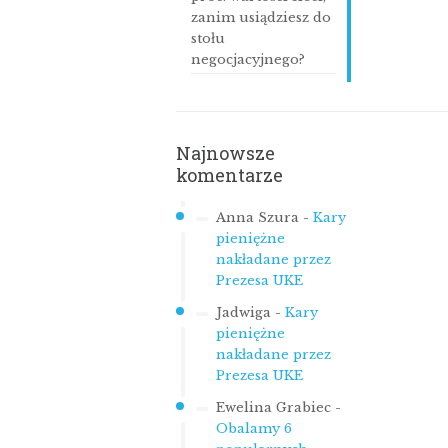
zanim usiądziesz do
stołu
negocjacyjnego?
Najnowsze
komentarze
Anna Szura
-
Kary
pieniężne
nakładane przez
Prezesa UKE
Jadwiga
-
Kary
pieniężne
nakładane przez
Prezesa UKE
Ewelina Grabiec
-
Obalamy 6