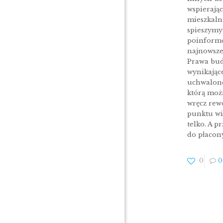
wspierają
mieszkaln
spieszymy
poinform
najnowsze
Prawa bu
wynikające
uchwalone
którą moż
wręcz rew
punktu wi
telko. A p
do płacon
0
0