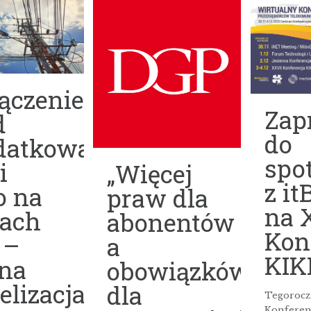
ączenie
Zap
d
do
datkowania
spo
i
„Więcej
z it
o na
praw dla
na 
pach
abonentów
Kon
 –
a
KIK
na
obowiązków
lizacja
dla
Tegorocz
Konferen