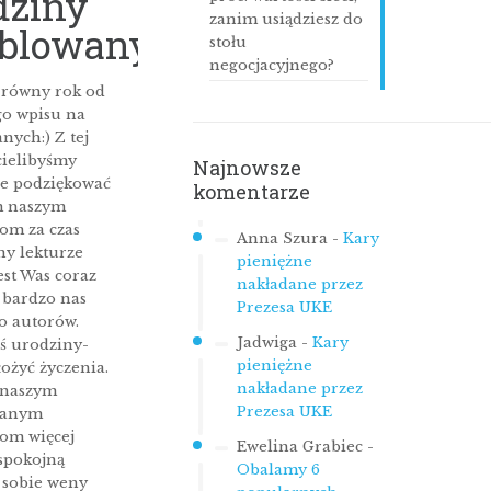
dziny
zanim usiądziesz do
blowanych
stołu
negocjacyjnego?
 równy rok od
go wpisu na
ych:) Z tej
cielibyśmy
Najnowsze
ie podziękować
komentarze
m naszym
om za czas
Anna Szura
-
Kary
ny lekturze
pieniężne
est Was coraz
nakładane przez
o bardzo nas
Prezesa UKE
ko autorów.
Jadwiga
-
Kary
ś urodziny-
pieniężne
ożyć życzenia.
nakładane przez
 naszym
Prezesa UKE
wanym
kom więcej
Ewelina Grabiec
-
spokojną
Obalamy 6
a sobie weny