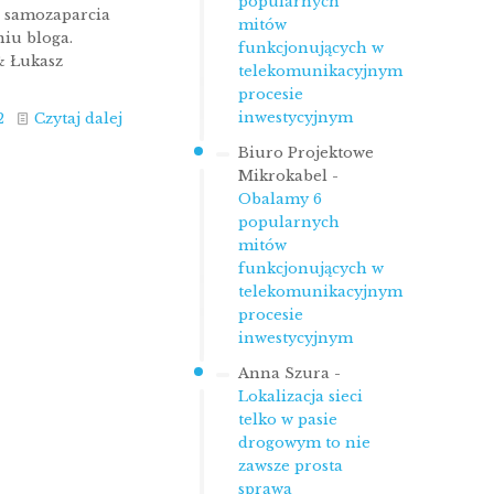
popularnych
i samozaparcia
mitów
iu bloga.
funkcjonujących w
& Łukasz
telekomunikacyjnym
procesie
inwestycyjnym
2
Czytaj dalej
Biuro Projektowe
Mikrokabel
-
Obalamy 6
popularnych
mitów
funkcjonujących w
telekomunikacyjnym
procesie
inwestycyjnym
Anna Szura
-
Lokalizacja sieci
telko w pasie
drogowym to nie
zawsze prosta
sprawa