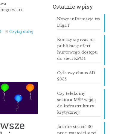
twa
Ostatnie wpisy
nego w art.
Nowe informacje ws
Dig.IT
0
Czytaj dalej
Kończy się czas na
publikację ofert
hurtowego dostępu
do sieci KPO4
Cyfrowy chaos AD
2035
Czy telekomy
sektora MŚP wejdą
do infrastruktury
krytycznej?
rwsze
Jak nie stracić 30
proc. wartości sieci,