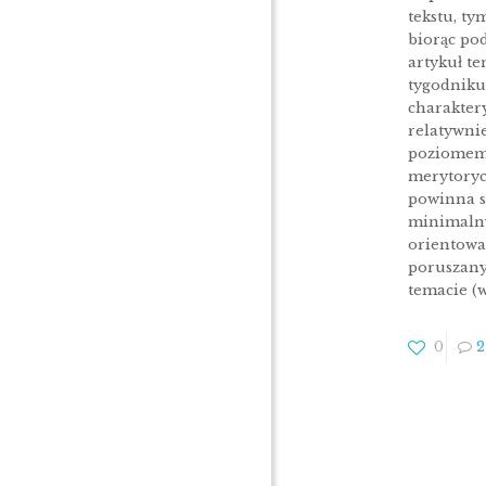
tekstu, ty
biorąc po
artykuł te
tygodniku
charakter
relatywni
poziome
merytory
powinna s
minimaln
orientowa
poruszany
temacie (
0
2