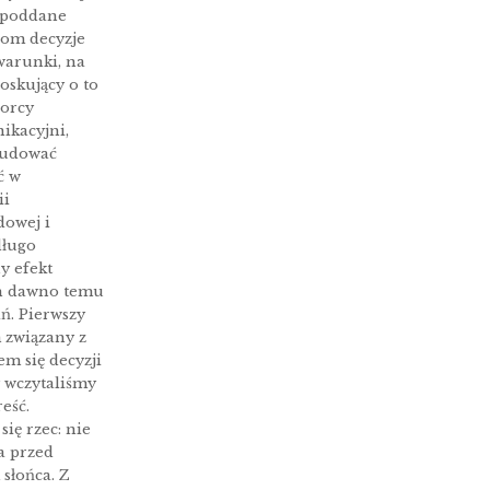
 poddane
jom decyzje
warunki, na
oskujący o to
iorcy
ikacyjni,
udować
ć w
ii
dowej i
długo
y efekt
h dawno temu
ń. Pierwszy
 związany z
m się decyzji
y wczytaliśmy
reść.
się rzec: nie
a przed
słońca. Z