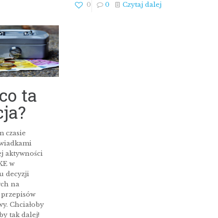
0
0
Czytaj dalej
 co ta
ja?
m czasie
świadkami
 aktywności
KE w
 decyzji
ch na
 przepisów
y. Chciałoby
by tak dalej!