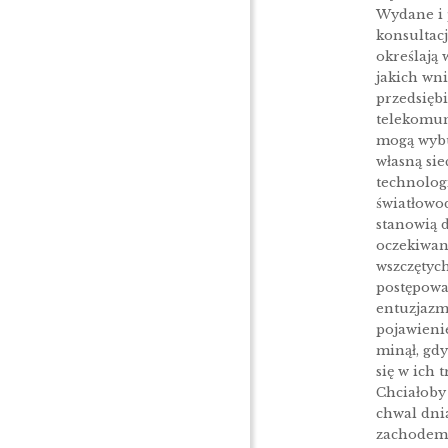
Wydane i
konsultac
określają 
jakich wni
przedsięb
telekomun
mogą wyb
własną sie
technolog
światłowo
stanowią 
oczekiwan
wszczętyc
postępowa
entuzjazm
pojawienie
minął, gd
się w ich t
Chciałoby 
chwal dni
zachodem 