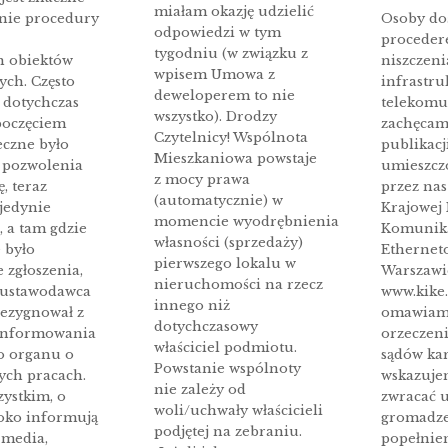
miałam okazję udzielić
nie procedury
Osoby do
odpowiedzi w tym
procede
tygodniu (w związku z
h obiektów
niszczeni
wpisem Umowa z
ch. Często
infrastru
deweloperem to nie
 dotychczas
telekomu
wszystko). Drodzy
poczęciem
zachęcam
Czytelnicy! Wspólnota
eczne było
publikacji
Mieszkaniowa powstaje
 pozwolenia
umieszcz
z mocy prawa
, teraz
przez nas
(automatycznie) w
 jedynie
Krajowej 
momencie wyodrębnienia
, a tam gdzie
Komunika
własności (sprzedaży)
 było
Ethernet
pierwszego lokalu w
 zgłoszenia,
Warszawi
nieruchomości na rzecz
 ustawodawca
www.kike.
innego niż
rezygnował z
omawiam
dotychczasowy
informowania
orzeczeni
właściciel podmiotu.
o organu o
sądów ka
Powstanie wspólnoty
ch pracach.
wskazuje
nie zależy od
zystkim, o
zwracać 
woli/uchwały właścicieli
oko informują
gromadz
podjętej na zebraniu.
media,
popełnie