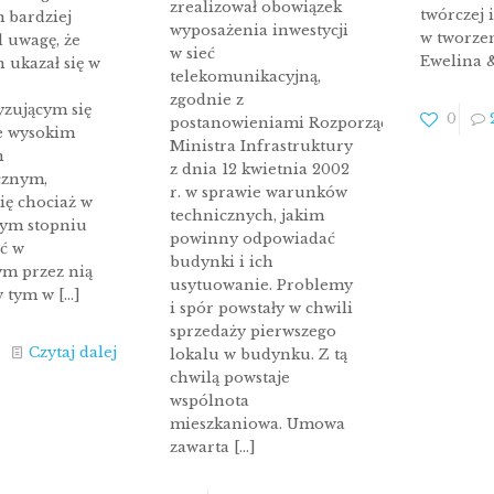
zrealizował obowiązek
twórczej 
m bardziej
wyposażenia inwestycji
w tworzen
d uwagę, że
w sieć
Ewelina 
n ukazał się w
telekomunikacyjną,
zgodnie z
yzującym się
0
postanowieniami Rozporządzenia
e wysokim
Ministra Infrastruktury
m
z dnia 12 kwietnia 2002
cznym,
r. w sprawie warunków
ię chociaż w
technicznych, jakim
ym stopniu
powinny odpowiadać
ć w
budynki i ich
m przez nią
usytuowanie. Problemy
w tym w
[…]
i spór powstały w chwili
sprzedaży pierwszego
Czytaj dalej
lokalu w budynku. Z tą
chwilą powstaje
wspólnota
mieszkaniowa. Umowa
zawarta
[…]