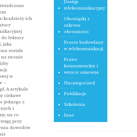
Dostęp
świadczone
telekomunikacyjny
rem
a/kradzieży ich
Obowiązki z
ktury
zakresu
nikacyjnej
obronności
 do lektury
Proces budowlany
, jaka
w telekomunikacji
ona została
 na stronie
Prawo
Izby
konsumenckie i
cji
wzorce umowne
owej w
e –
Uncategorized
pl. A artykule
Publikacje
y ciekawe
e jednego z
Szkolenia
rnych i
my, na co
Inne
uwagę przy
eniu dowodów
nia