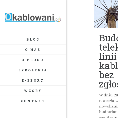
Bud
BLOG
tel
O NAS
linii
O BLOGU
kab
SZKOLENIA
bez
zgło
E-SPORT
WZORY
W dniu 28
r. weszła 
KONTAKT
nowelizuj
budowlane
wynikiem 