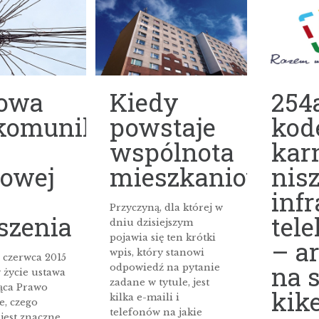
owa
Kiedy
254
ekomunikacyjnej
powstaje
kod
wspólnota
kar
lowej
mieszkaniowa?
nis
inf
Przyczyną, dla której w
szenia
tel
dniu dzisiejszym
pojawia się ten krótki
– a
wpis, który stanowi
 czerwca 2015
na 
odpowiedź na pytanie
w życie ustawa
zadane w tytule, jest
ąca Prawo
kike
kilka e-maili i
, czego
telefonów na jakie
jest znaczne