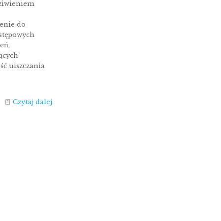
ziwieniem
enie do
ostępowych
eń,
ących
ść uiszczania
Czytaj dalej