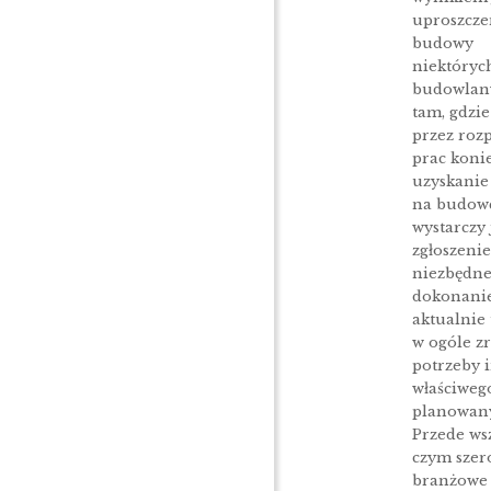
uproszcze
budowy
niektóryc
budowlany
tam, gdzie
przez roz
prac koni
uzyskanie
na budowę
wystarczy
zgłoszenie
niezbędne
dokonanie
aktualnie
w ogóle z
potrzeby 
właściweg
planowany
Przede ws
czym szer
branżowe 