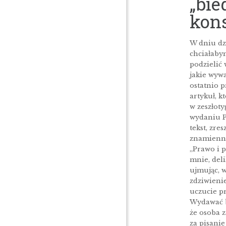
„bie
kon
W dniu dz
chciałaby
podzielić
jakie wyw
ostatnio 
artykuł, k
w zeszłot
wydaniu P
tekst, zres
znamienn
„Prawo i p
mnie, deli
ujmując, 
zdziwienie
uczucie pr
Wydawać b
że osoba z
za pisani