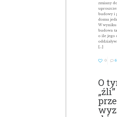
zmiany do
uproszcze
budowy i
domu jed
W wyniku
budowa ta
o ile jego
oddziaływa
[…]
0
6
O ty
„źli”
prze
wyz