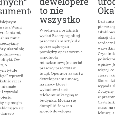
deweloperem
uro
dnych”
to nie
Oka
sumentów
wszystko
Dziś mija
isiejszym
pierwsze
m się z Wami
W jednym z ostatnich
Okablowan
 wrażeniami,
wydań Rzeczpospolitej
okazji ch
arł na mnie
przeczytałam artykuł o
serdeczn
przeczytany
sporze sądowym
wszystki
tóry ukazał się
pomiędzy operatorem a
Czytelnik
ygodniowym
wspólnotą
poświęco
olityki. Ów
mieszkaniową (materiał
wpisów. J
ztą o
prasowy przeczytasz
więcej, c
ym tytule
tutaj). Operator zawarł z
cieszy ja
ięść” wprawił
deweloperem umowę,
Skoro dzi
katnie rzecz
na mocy której
wypada zł
w niemałe
wybudował sieć
Życzymy
 i wywołał
telekomunikacyjną w
zapraco
otestu.
budynku. Można się
Czytelni
y się mogło,
domyślić, że w ten
czasu na 
abierająca się
sposób deweloper
lekturę, 
e danego