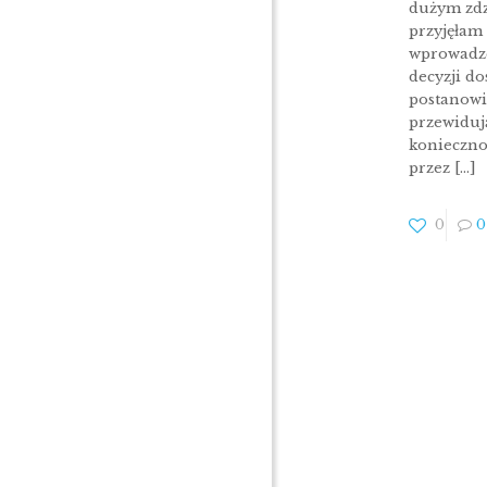
dużym zd
przyjęłam
wprowadz
decyzji d
postanowi
przewiduj
konieczno
przez
[…]
0
0