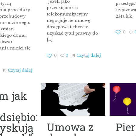
Jeżeli jako
tyczą
przestęps
przedsiębiorca
nia procedury
stypizowa
telekomunikacyjny
 przebudowy
254a k.k.
negocjujecie umowę
norodzinnego.
dostępową i chcecie
 zmian
0
uzyskać tytuł prawny do
kiego domu,
[…]
 obszar
nia mieści się
0
0
Czytaj dalej
Czytaj dalej
m jak
dsiębiorcy
Umowa z
Pie
yskują