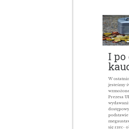
I po
kauc
W ostatni
jesteśmy 
wzmożonej
Prezesa U
wydawaniu
dostępowy
podstawie
megaustaw
się rzec- o