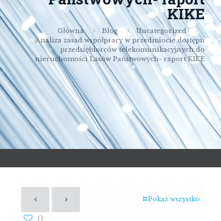
KIKE
Główna
Blog
Uncategorized
Analiza zasad współpracy w przedmiocie dostępu
przedsiębiorców telekomunikacyjnych do
nieruchomości Lasów Państwowych- raport KIKE
Pokaż wszystko
0