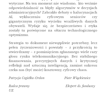
wytyczne. Na ten moment nie wiadomo, kto weźmie
odpowiedzialność za błędy algorytmów w decyzjach
administracyjnych? Zabrakło debaty o halucynacjach
AI, wykluczeniu cyfrowym seniorów czy
gigantycznym ryzyku wycieku wrażliwych danych
obywateli. Wydaje się, że bezpieczeństwo i etyka
zostały tu poświęcone na ołtarzu technologicznego
optymizmu.
Strategia to dokument niewątpliwie potrzebny, lecz
pełen życzeniowości i powstały – z przykrością to
stwierdzamy – z pominięciem zgłaszanego wiele razy
głosu rynku telekomunikacyjnego. Bez stabilnego
finansowania, precyzyjnych danych i krytycznej
refleksji nad sztuczną inteligencją, zamiast sukcesu
czeka nas (być może) kosztowny, cyfrowy chaos.
Patrycja Cegiełka-Ordon Piotr Wiąckiewicz
Radca prawny Ekspert ds. funduszy
UE