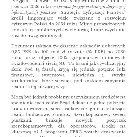
Przyjęta – uchwałą nr 130 Rady Ministrów z dnia 10
czerwca 2026 roku
w sprawie przyjęcia strategii dotyczącej
informatyzacji państwa
„Strategia Cyfryzacji Państwa”
kreśli imponujące wizje, związane z rozwojem
cyfrowym Polski do 2035 roku. Mimo prowadzonych
konsultacji publicznych wiele uwag branżowych nie
zostało uwzględnionych.
Dokument zakłada zwiększenie nakładów z obecnych
0,8% PKB do 100 mld zł rocznie (5% PKB) po 2030
roku oraz objęcie 100% gospodarstw domowych
światłowodem i siecią 5G. To brzmi jak cywilizacyjny
skok. Pod tą fasadą kryją się jednak potężne luki
finansowe, systemowa niewiedza i ryzyka
strukturalne, które stawiają pod znakiem zapytania
realność tej kuszącej wizji.
Mogą być jednak problemy z uzyskaniem środków na
spełnienie tych celów. Rząd deklaruje pełne pokrycie
kraju nowoczesną siecią, całkowicie ignorując bieżące
realia budżetowe. Fundusz Szerokopasmowy świeci
pustkami, brakuje nowych pożyczek
szerokopasmowych dla operatorów, środki na
kluczową oś 1 programu FERC zostały drastycznie