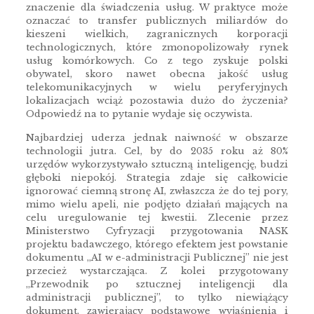
znaczenie dla świadczenia usług. W praktyce może
oznaczać to transfer publicznych miliardów do
kieszeni wielkich, zagranicznych korporacji
technologicznych, które zmonopolizowały rynek
usług komórkowych. Co z tego zyskuje polski
obywatel, skoro nawet obecna jakość usług
telekomunikacyjnych w wielu peryferyjnych
lokalizacjach wciąż pozostawia dużo do życzenia?
Odpowiedź na to pytanie wydaje się oczywista.
Najbardziej uderza jednak naiwność w obszarze
technologii jutra. Cel, by do 2035 roku aż 80%
urzędów wykorzystywało sztuczną inteligencję, budzi
głęboki niepokój. Strategia zdaje się całkowicie
ignorować ciemną stronę AI, zwłaszcza że do tej pory,
mimo wielu apeli, nie podjęto działań mających na
celu uregulowanie tej kwestii. Zlecenie przez
Ministerstwo Cyfryzacji przygotowania NASK
projektu badawczego, którego efektem jest powstanie
dokumentu „AI w e-administracji Publicznej” nie jest
przecież wystarczająca. Z kolei przygotowany
„Przewodnik po sztucznej inteligencji dla
administracji publicznej”, to tylko niewiążący
dokument, zawierający podstawowe wyjaśnienia i