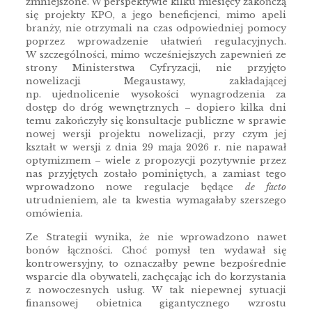
zmniejszone. W perspektywie kilku miesięcy zakończą
się projekty KPO, a jego beneficjenci, mimo apeli
branży, nie otrzymali na czas odpowiedniej pomocy
poprzez wprowadzenie ułatwień regulacyjnych.
W szczególności, mimo wcześniejszych zapewnień ze
strony Ministerstwa Cyfryzacji, nie przyjęto
nowelizacji Megaustawy, zakładającej
np. ujednolicenie wysokości wynagrodzenia za
dostęp do dróg wewnętrznych – dopiero kilka dni
temu zakończyły się konsultacje publiczne w sprawie
nowej wersji projektu nowelizacji, przy czym jej
kształt w wersji z dnia 29 maja 2026 r. nie napawał
optymizmem – wiele z propozycji pozytywnie przez
nas przyjętych zostało pominiętych, a zamiast tego
wprowadzono nowe regulacje będące
de facto
utrudnieniem, ale ta kwestia wymagałaby szerszego
omówienia.
Ze Strategii wynika, że nie wprowadzono nawet
bonów łączności. Choć pomysł ten wydawał się
kontrowersyjny, to oznaczałby pewne bezpośrednie
wsparcie dla obywateli, zachęcając ich do korzystania
z nowoczesnych usług. W tak niepewnej sytuacji
finansowej obietnica gigantycznego wzrostu