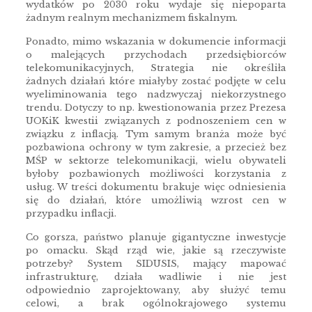
wydatków po 2030 roku wydaje się niepoparta
żadnym realnym mechanizmem fiskalnym.
Ponadto, mimo wskazania w dokumencie informacji
o malejących przychodach przedsiębiorców
telekomunikacyjnych, Strategia nie określiła
żadnych działań które miałyby zostać podjęte w celu
wyeliminowania tego nadzwyczaj niekorzystnego
trendu. Dotyczy to np. kwestionowania przez Prezesa
UOKiK kwestii związanych z podnoszeniem cen w
związku z inflacją. Tym samym branża może być
pozbawiona ochrony w tym zakresie, a przecież bez
MŚP w sektorze telekomunikacji, wielu obywateli
byłoby pozbawionych możliwości korzystania z
usług. W treści dokumentu brakuje więc odniesienia
się do działań, które umożliwią wzrost cen w
przypadku inflacji.
Co gorsza, państwo planuje gigantyczne inwestycje
po omacku. Skąd rząd wie, jakie są rzeczywiste
potrzeby? System SIDUSIS, mający mapować
infrastrukturę, działa wadliwie i nie jest
odpowiednio zaprojektowany, aby służyć temu
celowi, a brak ogólnokrajowego systemu