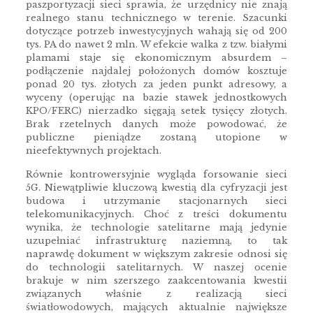
paszportyzacji sieci sprawia, że urzędnicy nie znają
realnego stanu technicznego w terenie. Szacunki
dotyczące potrzeb inwestycyjnych wahają się od 200
tys. PA do nawet 2 mln. W efekcie walka z tzw. białymi
plamami staje się ekonomicznym absurdem –
podłączenie najdalej położonych domów kosztuje
ponad 20 tys. złotych za jeden punkt adresowy, a
wyceny (operując na bazie stawek jednostkowych
KPO/FERC) nierzadko sięgają setek tysięcy złotych.
Brak rzetelnych danych może powodować, że
publiczne pieniądze zostaną utopione w
nieefektywnych projektach.
Równie kontrowersyjnie wygląda forsowanie sieci
5G. Niewątpliwie kluczową kwestią dla cyfryzacji jest
budowa i utrzymanie stacjonarnych sieci
telekomunikacyjnych. Choć z treści dokumentu
wynika, że technologie satelitarne mają jedynie
uzupełniać infrastrukturę naziemną, to tak
naprawdę dokument w większym zakresie odnosi się
do technologii satelitarnych. W naszej ocenie
brakuje w nim szerszego zaakcentowania kwestii
związanych właśnie z realizacją sieci
światłowodowych, mających aktualnie największe