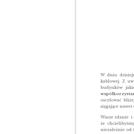
W dniu dzisie
kablowej. Z u
budynków jaki
współkorzysta
oscylować bliż
sięgające nawet
Wasze zdanie i 
że chcielibyśmy
niezależnie od t