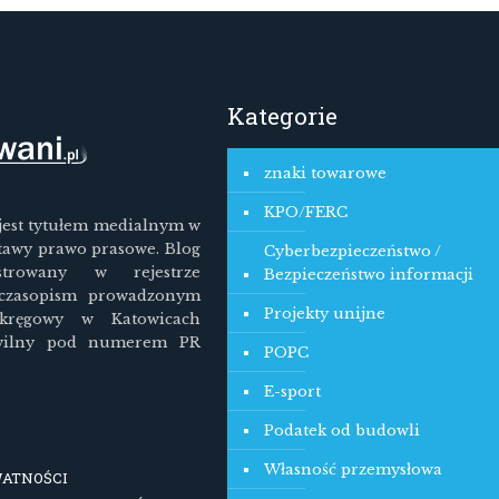
Kategorie
znaki towarowe
KPO/FERC
jest tytułem medialnym w
tawy prawo prasowe. Blog
Cyberbezpieczeństwo /
estrowany w rejestrze
Bezpieczeństwo informacji
 czasopism prowadzonym
Projekty unijne
kręgowy w Katowicach
wilny pod numerem PR
POPC
E-sport
Podatek od budowli
Własność przemysłowa
WATNOŚCI