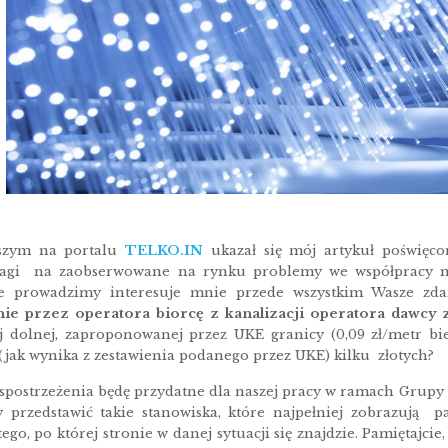
jszym na portalu
TELKO.IN
ukazał się mój artykuł poświęco
wagi na zaobserwowane na rynku problemy we współpracy mi
e prowadzimy interesuje mnie przede wszystkim Wasze zdan
nie przez operatora biorcę z kanalizacji operatora dawcy
ej dolnej, zaproponowanej przez UKE granicy (0,09 zł/metr bi
 (jak wynika z zestawienia podanego przez UKE) kilku złotych?
spostrzeżenia będę przydatne dla naszej pracy w ramach Grupy R
 przedstawić takie stanowiska, które najpełniej zobrazują pa
ego, po której stronie w danej sytuacji się znajdzie. Pamiętajcie,