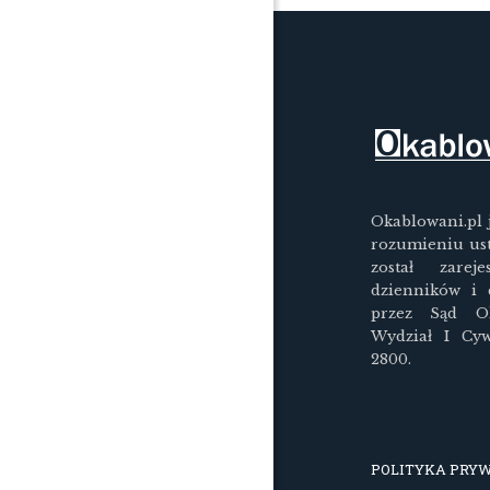
Okablowani.pl 
rozumieniu us
został zarej
dzienników i
przez Sąd O
Wydział I Cy
2800.
POLITYKA PRY