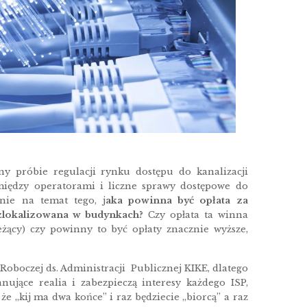
ny próbie regulacji rynku dostępu do kanalizacji
ędzy operatorami i liczne sprawy dostępowe do
ie na temat tego, j
aka powinna być opłata za
 zlokalizowana w budynkach?
Czy opłata ta winna
eżący) czy powinny to być opłaty znacznie wyższe,
oboczej ds. Administracji Publicznej KIKE, dlatego
nujące realia i zabezpieczą interesy każdego ISP,
 że „kij ma dwa końce” i raz będziecie „biorcą” a raz