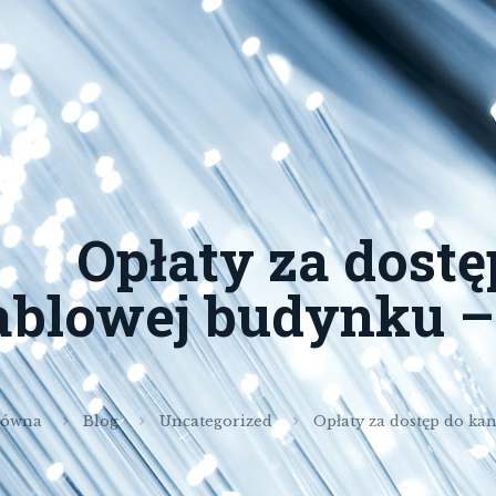
Opłaty za dostę
ablowej budynku – 
łówna
Blog
Uncategorized
Opłaty za dostęp do kan