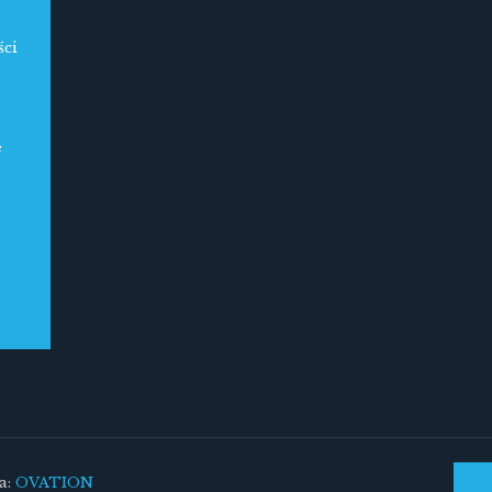
ści
e
a:
OVATION