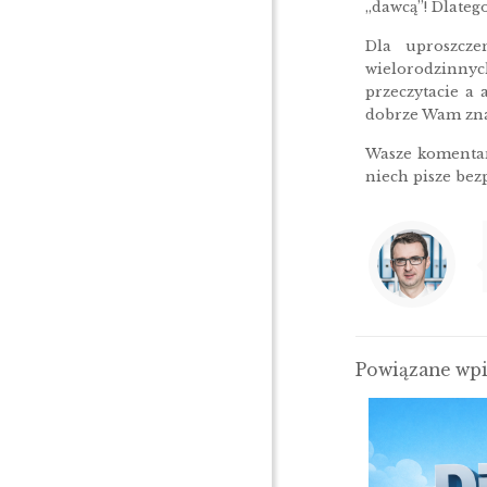
„dawcą”! Dlatego
Dla uproszcz
wielorodzinnych
przeczytacie a
dobrze Wam zna
Wasze komentarz
niech pisze bez
Powiązane wp