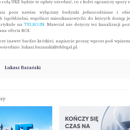
 rolą UKE będzie te opłaty uśrednić, co z kolei ograniczy spory 
enia poza nawias wyłączmy budynki jednorodzinne i obi
 (spółdzielni, wspólnot mieszkaniowych), do których dostęp j
 artykule na
TELKO.IN
. Materiał nie dotyczy też kanalizacji 
na oferta ROI.
e (nawet bardzo krótkie), napiszcie proszę wprost pod wpisem
pośrednio: lukasz.bazanski@itblegal.pl.
Łukasz Bazański
isy