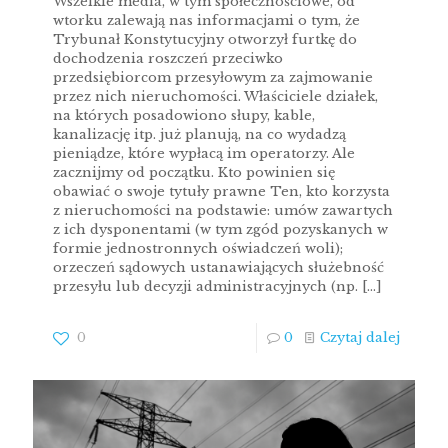
Wszelkie media, w tym społecznościowe, od
wtorku zalewają nas informacjami o tym, że
Trybunał Konstytucyjny otworzył furtkę do
dochodzenia roszczeń przeciwko
przedsiębiorcom przesyłowym za zajmowanie
przez nich nieruchomości. Właściciele działek,
na których posadowiono słupy, kable,
kanalizację itp. już planują, na co wydadzą
pieniądze, które wypłacą im operatorzy. Ale
zacznijmy od początku. Kto powinien się
obawiać o swoje tytuły prawne Ten, kto korzysta
z nieruchomości na podstawie: umów zawartych
z ich dysponentami (w tym zgód pozyskanych w
formie jednostronnych oświadczeń woli);
orzeczeń sądowych ustanawiających służebność
przesyłu lub decyzji administracyjnych (np.
[…]
0
0
Czytaj dalej