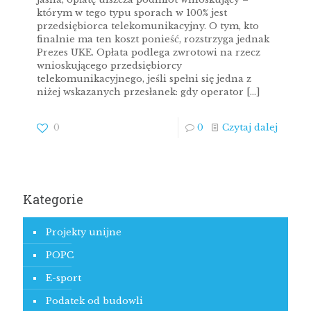
którym w tego typu sporach w 100% jest
przedsiębiorca telekomunikacyjny. O tym, kto
finalnie ma ten koszt ponieść, rozstrzyga jednak
Prezes UKE. Opłata podlega zwrotowi na rzecz
wnioskującego przedsiębiorcy
telekomunikacyjnego, jeśli spełni się jedna z
niżej wskazanych przesłanek: gdy operator
[…]
0
0
Czytaj dalej
Kategorie
Projekty unijne
POPC
E-sport
Podatek od budowli