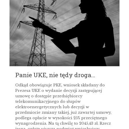
Panie UKE, nie tędy droga…
Odkąd obowiązuje PKE, wniosek składany do
Prezesa UKE o wydanie decyzji zastępującej
umowę o dostępie przedsiębiorcy
telekomunikacyjnego do słupów
elektroenergetycznych lub decyzji w
przedmiocie zmiany takiej, już zawartej umowy,
podlega opłacie w wysokości 25% przeciętnego
wynagrodzenia. Na tą chwilę to 2045,43 zł. Rzecz
jasna, opłatę uiszcza podmiot wnioskujący –