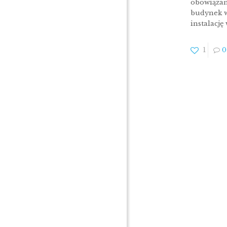
obowiązan
budynek w
instalację
1
0