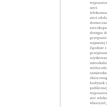
wyposażon
sieci
telekomuni
sieci zdol
dostarcza
szerokop
dostępu d
przepusto
najmniej 
Zgodnie 
przepisami
użytkowa
mieszkaln
wielorodz
zamieszka
zbioroweg
budynek u
publicznej,
wyposażon
sieć tele
właściciel 