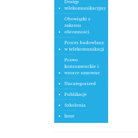
Dostęp
telekomunikacyjny
Obowiązki z
zakresu
obronności
Proces budowlany
w telekomunikacji
Prawo
konsumenckie i
wzorce umowne
Uncategorized
Publikacje
Szkolenia
Inne