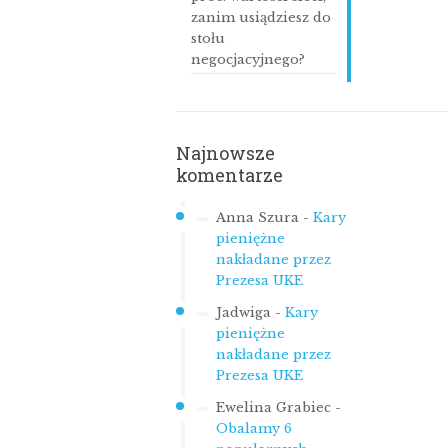
zanim usiądziesz do
stołu
negocjacyjnego?
Najnowsze
komentarze
Anna Szura
-
Kary
pieniężne
nakładane przez
Prezesa UKE
Jadwiga
-
Kary
pieniężne
nakładane przez
Prezesa UKE
Ewelina Grabiec
-
Obalamy 6