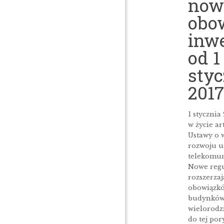
now
obo
inw
od 1
styc
2017
1 stycznia 
w życie art.
Ustawy o 
rozwoju us
telekomun
Nowe regu
rozszerzaj
obowiązkó
budynkó
wielorodz
do tej por