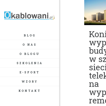
Kon
BLOG
wyp
O NAS
bud
O BLOGU
w s
SZKOLENIA
siec
tel
E-SPORT
na
WZORY
wyp
KONTAKT
rem