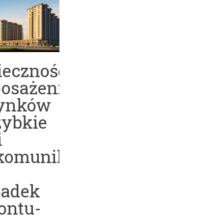
ieczność
osażenia
ynków
zybkie
i
ekomunikacyjne
adek
ontu-