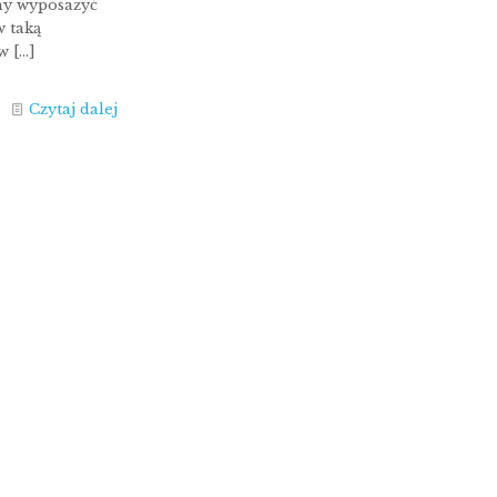
y wyposażyć
 taką
 w
[…]
Czytaj dalej