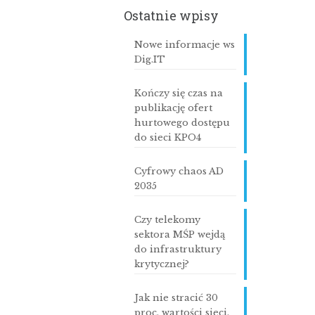
Ostatnie wpisy
Nowe informacje ws
Dig.IT
Kończy się czas na
publikację ofert
hurtowego dostępu
do sieci KPO4
Cyfrowy chaos AD
2035
Czy telekomy
sektora MŚP wejdą
do infrastruktury
krytycznej?
Jak nie stracić 30
proc. wartości sieci,