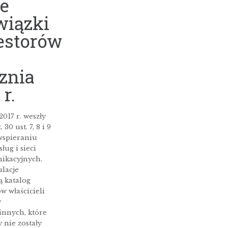
e
wiązki
estorów
znia
 r.
2017 r. weszły
 30 ust. 7, 8 i 9
wspieraniu
ług i sieci
ikacyjnych.
lacje
ą katalog
w właścicieli
w
innych, które
y nie zostały