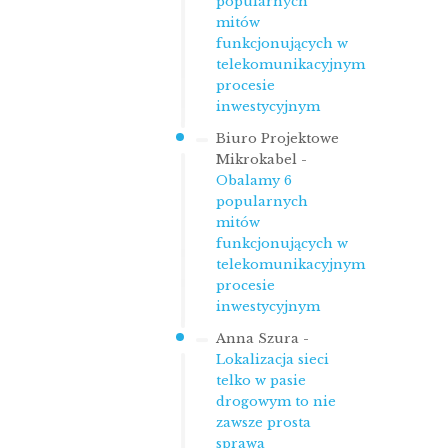
popularnych
mitów
funkcjonujących w
telekomunikacyjnym
procesie
inwestycyjnym
Biuro Projektowe
Mikrokabel
-
Obalamy 6
popularnych
mitów
funkcjonujących w
telekomunikacyjnym
procesie
inwestycyjnym
Anna Szura
-
Lokalizacja sieci
telko w pasie
drogowym to nie
zawsze prosta
sprawa