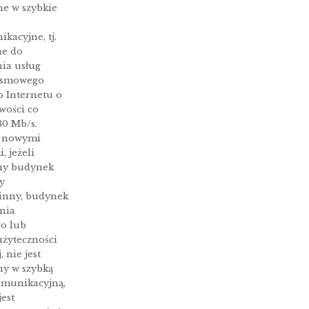
e w szybkie
kacyjne, tj.
ne do
nia usług
asmowego
o Internetu o
wości co
30 Mb/s.
z nowymi
, jeżeli
ny budynek
y
inny, budynek
nia
o lub
żyteczności
 nie jest
y w szybką
komunikacyjną,
jest