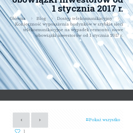
1 stycznia 2017 r.
Główna
Blog
Dostęp telekomunikacyjny
Konieczność wyposażenia budynków w szybkie sieci
telekomunikacyjne na wypadek remontu- nowe
obowiązki inwestorów od 1 stycznia 2017 r.
Pokaż wszystko
1