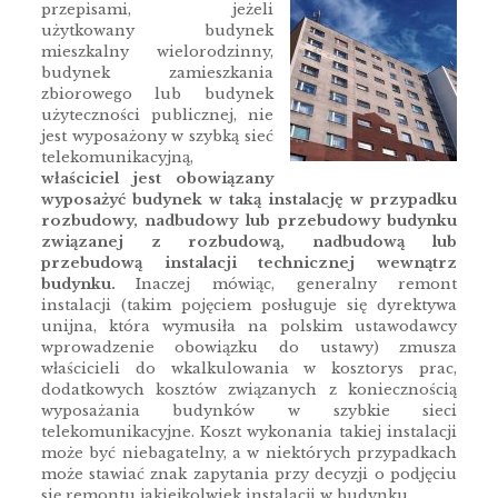
przepisami, jeżeli
użytkowany budynek
mieszkalny wielorodzinny,
budynek zamieszkania
zbiorowego lub budynek
użyteczności publicznej, nie
jest wyposażony w szybką sieć
telekomunikacyjną,
właściciel jest obowiązany
wyposażyć budynek w taką instalację w przypadku
rozbudowy, nadbudowy lub przebudowy budynku
związanej z rozbudową, nadbudową lub
przebudową instalacji technicznej wewnątrz
budynku.
Inaczej mówiąc, generalny remont
instalacji (takim pojęciem posługuje się dyrektywa
unijna, która wymusiła na polskim ustawodawcy
wprowadzenie obowiązku do ustawy) zmusza
właścicieli do wkalkulowania w kosztorys prac,
dodatkowych kosztów związanych z koniecznością
wyposażania budynków w szybkie sieci
telekomunikacyjne. Koszt wykonania takiej instalacji
może być niebagatelny, a w niektórych przypadkach
może stawiać znak zapytania przy decyzji o podjęciu
się remontu jakiejkolwiek instalacji w budynku.