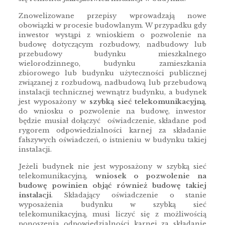
Znowelizowane przepisy wprowadzają nowe
obowiązki w procesie budowlanym. W przypadku gdy
inwestor wystąpi z wnioskiem o pozwolenie na
budowę dotyczącym rozbudowy, nadbudowy lub
przebudowy budynku mieszkalnego
wielorodzinnego, budynku zamieszkania
zbiorowego lub budynku użyteczności publicznej
związanej z rozbudową, nadbudową lub przebudową
instalacji technicznej wewnątrz budynku, a budynek
jest wyposażony w
szybką sieć telekomunikacyjną
,
do wniosku o pozwolenie na budowę, inwestor
będzie musiał dołączyć oświadczenie, składane pod
rygorem odpowiedzialności karnej za składanie
fałszywych oświadczeń, o istnieniu w budynku takiej
instalacji.
Jeżeli budynek nie jest wyposażony w szybką sieć
telekomunikacyjną,
wniosek o pozwolenie na
budowę powinien objąć również budowę takiej
instalacji
. Składający oświadczenie o stanie
wyposażenia budynku w szybką sieć
telekomunikacyjną, musi liczyć się z możliwością
ponoszenia odpowiedzialności karnej za składanie