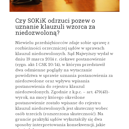
Czy SOKiK odrzuci pozew o
uznanie klauzuli wzorca za
niedozwoloną?
Niewielu przedsiębiorców zdaje sobie sprawę z
rozbieżności orzeczniczej sądów w sprawach
klauzul niedozwolonych. Sąd Najwyższy wydał w
dniu 19 marca 2014 r. ciekawe postanowienie
(sygn. akt: I CSK 20/14), w którym przedstawił
dwa odmienne poglądy na wytaczanie
powództwa w sprawie uznania postanowienia za
niedozwolone oraz wpływu wpisania
postanowienia do rejestru klauzul
niedozwolonych. Zgodnie z k.p.c. – art. 479(43)-
wyrok, na mocy którego określone
postanowienie zostało wpisane do rejestru
klauzul niedozwolonych jest skuteczny wobec
osób trzecich (rozszerzona skuteczność). Na
gruncie praktyki sądów wykształciły się dwa
sposoby interpretowania konsekwencji, jakie