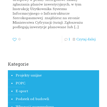
zgłaszania planów inwestycyjnych, w tym
Instrukcję Użytkownika Systemu
Informacyjnego o Infrastrukturze
Szerokopasmowej znajdziesz na stronie
Ministerstwa Cyfryzacji (tutaj). Zgłoszeniu
podlegają inwestycje planowane lub
[…]
0
1
Czytaj dalej
Kategorie
Projekty unijne
POPC
E-sport
Podatek od budowli
Własność przemysłowa