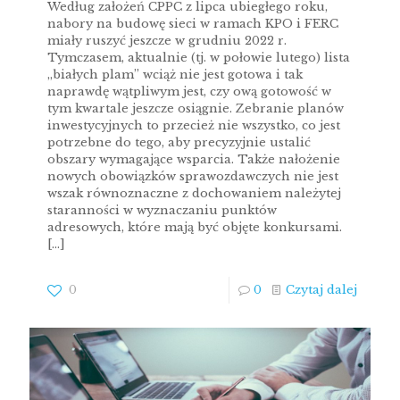
Według założeń CPPC z lipca ubiegłego roku,
nabory na budowę sieci w ramach KPO i FERC
miały ruszyć jeszcze w grudniu 2022 r.
Tymczasem, aktualnie (tj. w połowie lutego) lista
„białych plam” wciąż nie jest gotowa i tak
naprawdę wątpliwym jest, czy ową gotowość w
tym kwartale jeszcze osiągnie. Zebranie planów
inwestycyjnych to przecież nie wszystko, co jest
potrzebne do tego, aby precyzyjnie ustalić
obszary wymagające wsparcia. Także nałożenie
nowych obowiązków sprawozdawczych nie jest
wszak równoznaczne z dochowaniem należytej
staranności w wyznaczaniu punktów
adresowych, które mają być objęte konkursami.
[…]
0
0
Czytaj dalej