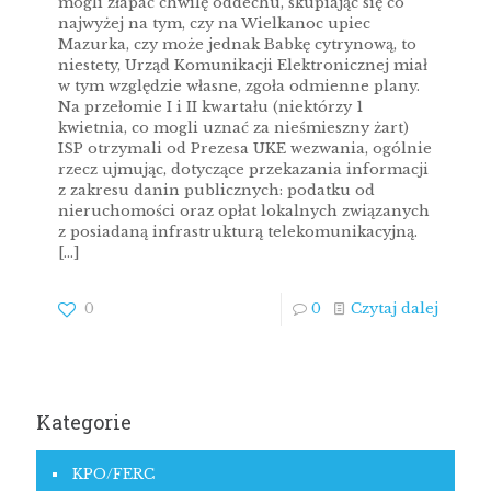
mogli złapać chwilę oddechu, skupiając się co
najwyżej na tym, czy na Wielkanoc upiec
Mazurka, czy może jednak Babkę cytrynową, to
niestety, Urząd Komunikacji Elektronicznej miał
w tym względzie własne, zgoła odmienne plany.
Na przełomie I i II kwartału (niektórzy 1
kwietnia, co mogli uznać za nieśmieszny żart)
ISP otrzymali od Prezesa UKE wezwania, ogólnie
rzecz ujmując, dotyczące przekazania informacji
z zakresu danin publicznych: podatku od
nieruchomości oraz opłat lokalnych związanych
z posiadaną infrastrukturą telekomunikacyjną.
[…]
0
0
Czytaj dalej
Kategorie
KPO/FERC