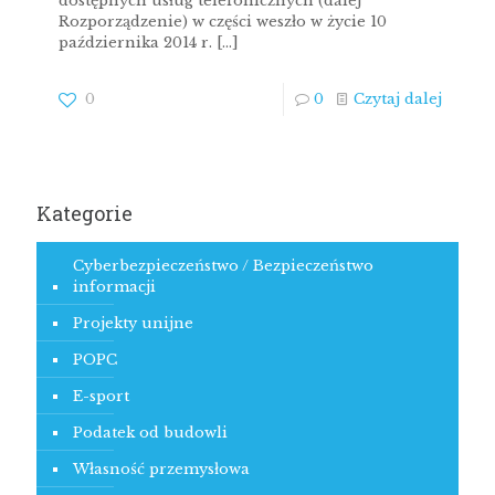
dostępnych usług telefonicznych (dalej
Rozporządzenie) w części weszło w życie 10
października 2014 r.
[…]
0
0
Czytaj dalej
Kategorie
Cyberbezpieczeństwo / Bezpieczeństwo
informacji
Projekty unijne
POPC
E-sport
Podatek od budowli
Własność przemysłowa