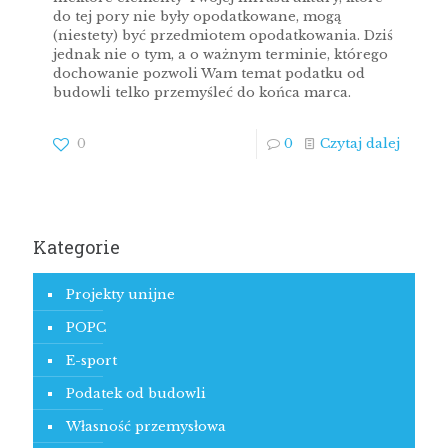
do tej pory nie były opodatkowane, mogą
(niestety) być przedmiotem opodatkowania. Dziś
jednak nie o tym, a o ważnym terminie, którego
dochowanie pozwoli Wam temat podatku od
budowli telko przemyśleć do końca marca.
0
0
Czytaj dalej
Kategorie
Projekty unijne
POPC
E-sport
Podatek od budowli
Własność przemysłowa