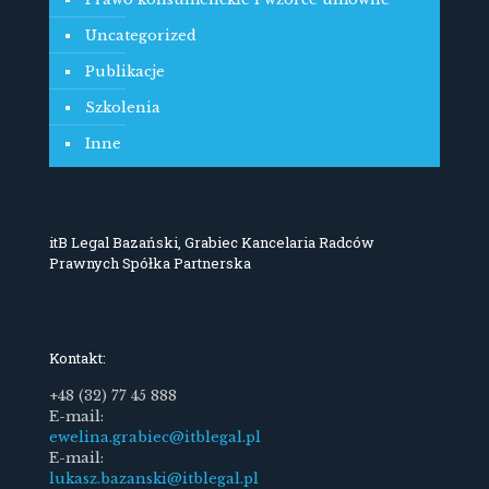
Uncategorized
Publikacje
Szkolenia
Inne
itB Legal Bazański, Grabiec Kancelaria Radców
Prawnych Spółka Partnerska
Kontakt:
+48 (32) 77 45 888
E-mail:
ewelina.grabiec@itblegal.pl
E-mail:
lukasz.bazanski@itblegal.pl