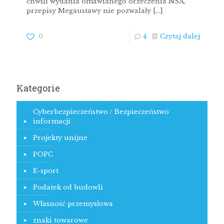
chwili wydania omawianego orzeczenia NSA,
przepisy Megaustawy nie pozwalały
[…]
0
4
Czytaj dalej
Kategorie
Cyberbezpieczeństwo / Bezpieczeństwo
informacji
Projekty unijne
POPC
E-sport
Podatek od budowli
Własność przemysłowa
znaki towarowe