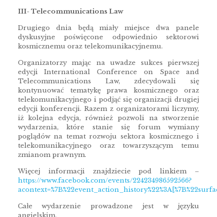
III- Telecommunications Law
Drugiego dnia będą miały miejsce dwa panele
dyskusyjne poświęcone odpowiednio sektorowi
kosmicznemu oraz telekomunikacyjnemu.
Organizatorzy mając na uwadze sukces pierwszej
edycji International Conference on Space and
Telecommunications Law, zdecydowali się
kontynuować tematykę prawa kosmicznego oraz
telekomunikacyjnego i podjąć się organizacji drugiej
edycji konferencji. Razem z organizatorami liczymy,
iż kolejna edycja, również pozwoli na stworzenie
wydarzenia, które stanie się forum wymiany
poglądów na temat rozwoju sektora kosmicznego i
telekomunikacyjnego oraz towarzyszącym temu
zmianom prawnym.
Więcej informacji znajdziecie pod linkiem –
https://www.facebook.com/events/224234986592566?
acontext=%7B%22event_action_history%22%3A[%7B%22surf
Całe wydarzenie prowadzone jest w języku
angielskim.