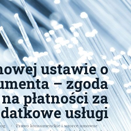
nowej ustawie o
umenta – zgoda
na płatności za
datkowe usługi
log
Prawo konsumenckie i wzorce umowne