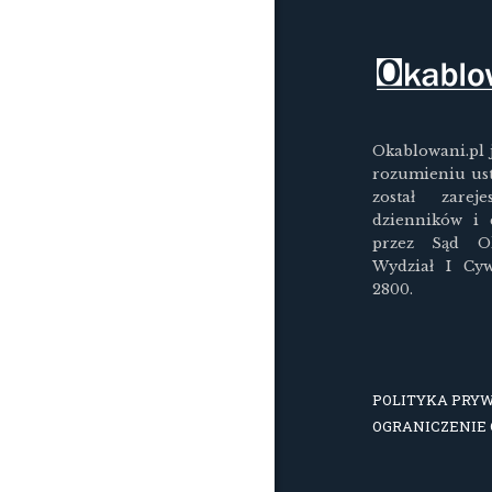
Okablowani.pl 
rozumieniu us
został zarej
dzienników i
przez Sąd O
Wydział I Cy
2800.
POLITYKA PRY
OGRANICZENIE