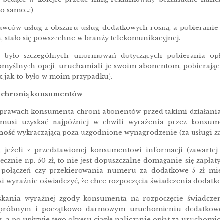
o samo…:)
wców usług z obszaru usług dodatkowych rosną, a pobieranie o
, stało się powszechne w branży telekomunikacyjnej.
 było szczególnych unormowań dotyczących pobierania opłat
omyślnych opcji, uruchamiali je swoim abonentom, pobierając
k jak to było w moim przypadku).
 chronią konsumentów
rawach konsumenta chroni abonentów przed takimi działaniami.
a musi uzyskać najpóźniej w chwili wyrażenia przez konsu
ność
wykraczającą poza uzgodnione wynagrodzenie (za usługi za
, jeżeli z przedstawionej konsumentowi informacji (zawarte
ęcznie np. 50 zł, to nie jest dopuszczalne domaganie się zapłat
 połączeń czy przekierowania numeru za dodatkowe 5 zł mie
wyraźnie oświadczyć, że chce rozpoczęcia świadczenia dodatko
kania wyraźnej zgody konsumenta na rozpoczęcie świadczen
 próbnym i początkowo darmowym uruchomieniu dodatkowej 
, a po upływie tego okresu ciągłe naliczanie opłat za uruchomi