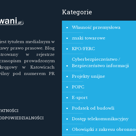
Kategorie
Własność przemysłowa
znaki towarowe
jest tytułem medialnym w
tawy prawo prasowe. Blog
KPO/FERC
estrowany w rejestrze
Cyberbezpieczeństwo /
 czasopism prowadzonym
Bezpieczeństwo informacji
kręgowy w Katowicach
wilny pod numerem PR
Projekty unijne
POPC
E-sport
Podatek od budowli
WATNOŚCI
 ODPOWIEDZIALNOŚCI
Dostęp telekomunikacyjny
Obowiązki z zakresu obronno