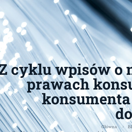
Z cyklu wpisów o 
prawach kons
konsumenta 
do
Główna
B