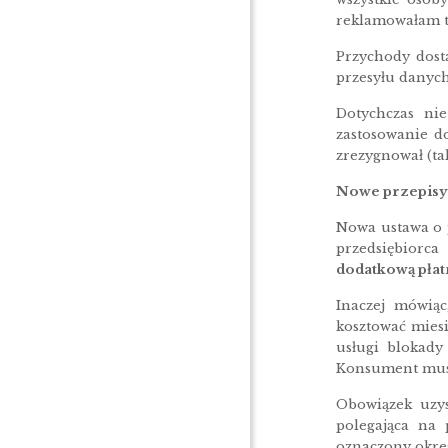
reklamowałam t
Przychody dosta
przesyłu danych
Dotychczas nie
zastosowanie d
zrezygnował (ta
Nowe przepisy
Nowa ustawa o p
przedsiębiorc
dodatkową płat
Inaczej mówiąc
kosztować miesi
usługi blokady
Konsument musi 
Obowiązek uzys
polegająca na
oznaczony okres