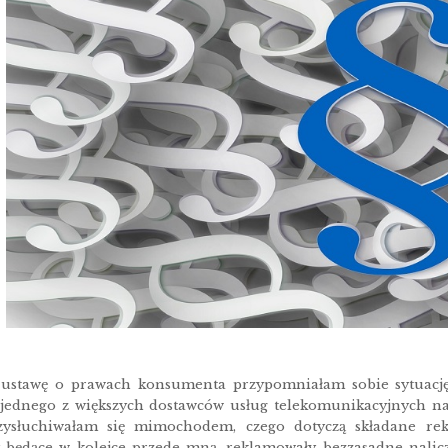
ustawę o prawach konsumenta przypomniałam sobie sytuację 
a jednego z większych dostawców usług telekomunikacyjnych na
rzysłuchiwałam się mimochodem, czego dotyczą składane rek
y będące w kolejce przede mną, reklamowały bezzasadne nalic