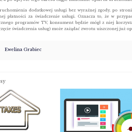
uchomienia dodatkowej usługi bez wyraźnej zgody, po stron
nej płatności za świadczenie usługi. Oznacza to, że w przyp
cznego programów TV, konsument będzie mógł z niej korzystać,
zęcie świadczenia usług) może zażądać zwrotu uiszczonej już opł
Ewelina Grabiec
isy