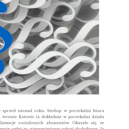
sprzed niemal roku. Siedząc w poczekalni biura
 terenie Katowic (a dokładnie w poczekalni działu
lamacje rozżalonych abonentów. Okazało się, że
zenie opłat za niezamówione usługi dodatkowe. Ja