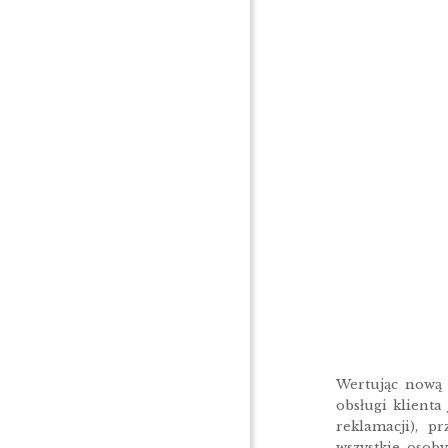
Wertując nową 
obsługi klient
reklamacji), p
wszystkie osob