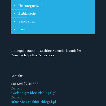
Uncategorized
Publikacje
Szkolenia
Inne
itB Legal Bazański, Grabiec Kancelaria Radców
Prawnych Spółka Partnerska
Kontakt:
+48 (32) 77 45 888
E-mail:
ewelina.grabiec@itblegal.pl
E-mail:
lukasz.bazanski@itblegal.pl