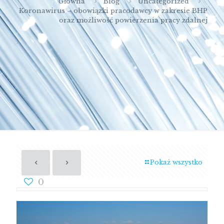
Główna
Blog
Uncategorized
Koronawirus – obowiązki pracodawcy w zakresie BHP
oraz możliwość powierzenia pracy zdalnej
Pokaż wszystko
0