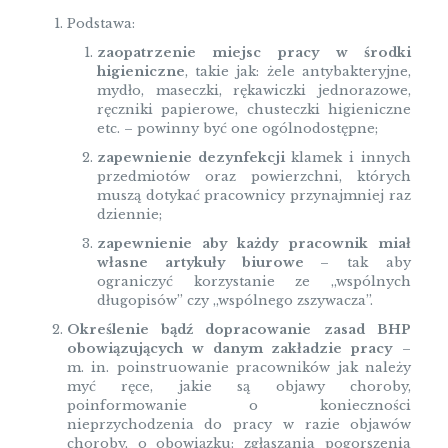
Podstawa:
zaopatrzenie miejsc pracy w środki
higieniczne
, takie jak: żele antybakteryjne,
mydło, maseczki, rękawiczki jednorazowe,
ręczniki papierowe, chusteczki higieniczne
etc. – powinny być one ogólnodostępne;
zapewnienie dezynfekcji
klamek i innych
przedmiotów oraz powierzchni, których
muszą dotykać pracownicy przynajmniej raz
dziennie;
zapewnienie aby każdy pracownik miał
własne artykuły biurowe
– tak aby
ograniczyć korzystanie ze „wspólnych
długopisów” czy „wspólnego zszywacza”.
Określenie bądź dopracowanie zasad BHP
obowiązujących w danym zakładzie pracy
–
m. in. poinstruowanie pracowników jak należy
myć ręce, jakie są objawy choroby,
poinformowanie o konieczności
nieprzychodzenia do pracy w razie objawów
choroby, o obowiązku: zgłaszania pogorszenia