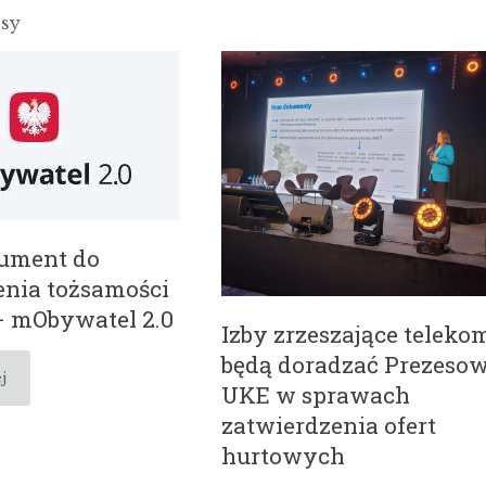
isy
ument do
enia tożsamości
– mObywatel 2.0
Izby zrzeszające teleko
będą doradzać Prezesow
j
UKE w sprawach
zatwierdzenia ofert
hurtowych