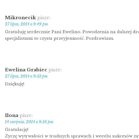
Mikronecik
pisze:
27 lipca, 2014 o 9:49 pm
Gratuluję serdecznie Pani Ewelino. Powodzenia na dalszej dr
specjalistami to czysta przeyjemność. Pozdrawiam.
Ewelina Grabiec
pisze:
27 lipca, 2014 o 9:53 pm
Dziękuję!
Ilona
pisze:
14 sierpnia, 2014 o 9:16 pm
Gratulację!
Życzę wytrwałości w trudnych sprawach i weeelu sukcesów 