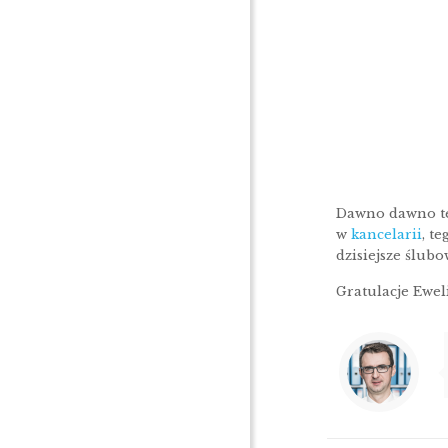
Dawno dawno tem
w
kancelarii
, t
dzisiejsze ślu
Gratulacje Ewel