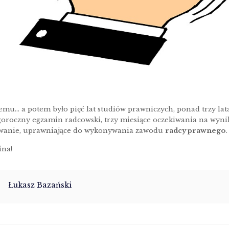
u… a potem było pięć lat studiów prawniczych, ponad trzy lata
egoroczny egzamin radcowski, trzy miesiące oczekiwania na wynik
bowanie, uprawniające do wykonywania zawodu
radcy prawnego
.
ina!
Łukasz Bazański