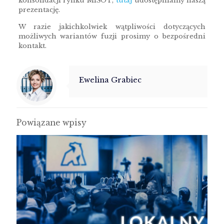
konsolidacji rynku MiŚOT,
tutaj
udostępniamy naszą
prezentację.
W razie jakichkolwiek wątpliwości dotyczących
możliwych wariantów fuzji prosimy o bezpośredni
kontakt.
Ewelina Grabiec
Powiązane wpisy