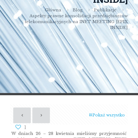
Główna
Blog
Publikacje
Aspekty prawne konsolidacji przedsiębiorców
telekomunikacyjnych na INET MEETING [EPIX
INSIDE]
Pokaż wszystko
1
W dniach 26 – 28 kwietnia mieliśmy przyjemność