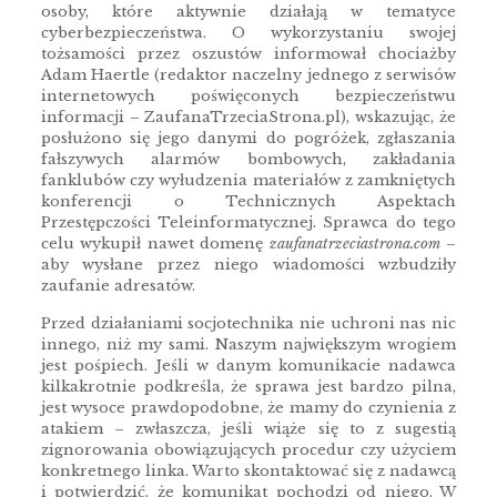
osoby, które aktywnie działają w tematyce
cyberbezpieczeństwa. O wykorzystaniu swojej
tożsamości przez oszustów informował chociażby
Adam Haertle (redaktor naczelny jednego z serwisów
internetowych poświęconych bezpieczeństwu
informacji – ZaufanaTrzeciaStrona.pl), wskazując, że
posłużono się jego danymi do pogróżek, zgłaszania
fałszywych alarmów bombowych, zakładania
fanklubów czy wyłudzenia materiałów z zamkniętych
konferencji o Technicznych Aspektach
Przestępczości Teleinformatycznej. Sprawca do tego
celu wykupił nawet domenę
zaufanatrzeciastrona.com
–
aby wysłane przez niego wiadomości wzbudziły
zaufanie adresatów.
Przed działaniami socjotechnika nie uchroni nas nic
innego, niż my sami. Naszym największym wrogiem
jest pośpiech. Jeśli w danym komunikacie nadawca
kilkakrotnie podkreśla, że sprawa jest bardzo pilna,
jest wysoce prawdopodobne, że mamy do czynienia z
atakiem – zwłaszcza, jeśli wiąże się to z sugestią
zignorowania obowiązujących procedur czy użyciem
konkretnego linka. Warto skontaktować się z nadawcą
i potwierdzić, że komunikat pochodzi od niego. W