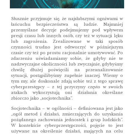
Słusznie przyjmuje się, że najsłabszymi ogniwami w
łańcuchu bezpieczeństwa są ludzie. Najmniej
przemyślane decyzje podejmujemy pod wpływem
presji czasu lub innych osób, czy też w sytuacji lęku
lub zagrożenia. Zrealizowane w taki sposób
czynności trudno jest odtworzyć w późniejszym
czasie czy też po prostu racjonalnie umotywować. Po
zdarzeniu uświadamiamy sobie, że gdyby nie te
nadzwyczajne okoliczności lub zwyczajnie, gdybyśmy
chwilę dłużej poświęcili na przeanalizowanie
sytuacji, postąpilibyśmy zupełnie inaczej. Wiemy o
tym my, ale doskonale zdają sobie też z tego sprawę
cyberprzestępcy – z tej przyczyny często w swoich
atakach wykorzystują oni działania określane
zbiorczo jako „socjotechnika”.
Socjotechnika – w ogólności – definiowana jest jako
„ogół metod i działań, zmierzających do uzyskania
pożądanego zachowania jednostek i grup ludzkich”.
W kontekście cyberprzestępczości, pojęcie to jest
używane na określenie działań, mających na celu