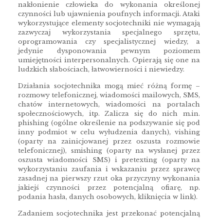
nakłonienie człowieka do wykonania określonej
czynności lub ujawnienia poufnych informacji. Ataki
wykorzystujące elementy socjotechniki nie wymagają
zazwyczaj wykorzystania specjalnego sprzętu,
oprogramowania czy specjalistycznej wiedzy, a
jedynie dysponowania pewnym poziomem
umiejętności interpersonalnych. Opierają się one na
ludzkich słabościach, łatwowierności i niewiedzy.
Działania socjotechnika mogą mieć różną formę –
rozmowy telefonicznej, wiadomości mailowych, SMS,
chatów internetowych, wiadomości na portalach
społecznościowych, itp. Zalicza się do nich m.in.
phishing (ogólne określenie na podszywanie się pod
inny podmiot w celu wyłudzenia danych), vishing
(oparty na zainicjowanej przez oszusta rozmowie
telefonicznej), smishing (oparty na wysłanej przez
oszusta wiadomości SMS) i pretexting (oparty na
wykorzystaniu zaufania i wskazaniu przez sprawcę
zasadnej na pierwszy rzut oka przyczyny wykonania
jakiejś czynności przez potencjalną ofiarę, np.
podania hasła, danych osobowych, kliknięcia w link).
Zadaniem socjotechnika jest przekonać potencjalną