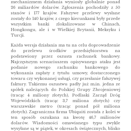
mechanizmem działania wyniosły globalnie ponad
26 miliardów dolarów. Zgłoszenia pochodziły z 50
stanów i 177 krajów. Fałszywe przelewy wysłane
zostały do 140 krajów, z czego kierunkami były przede
wszystkim banki zlokalizowane w Chinach,
Hongkongu, ale i w Wielkiej Brytanii, Meksyku i
Turcji.
Każda wersja działania ma tu na celu doprowadzenie
do przelewu środków przedsiębiorstwa na
podstawiony przez oszusta rachunek bankowy.
Najczęstszym scenariuszem opisywanego ataku jest
podanie nowego rachunku bankowego do
wykonania zapłaty z tytułu umowy, dostarczonego
towaru czy wykonanej usługi, czy przesłanie fałszywej
faktury. Takiemu oszustwu padły już m.in. jedna ze
spółek należących do Polskiej Grupy Zbrojeniowej
(tracąc 4 miliony złotych), Podlaski Zarząd Dróg
Wojewódzkich (tracąc 3,7 miliona złotych) czy
warszawskie metro (tracąc ponad pół miliona
złotych). Zagraniczna firma Ubiquiti została z kolei w
ten sposób oszukana na kwotę 46,7 milionów
dolarów. Wiadomości omawianego typu zwykle
wysyłane są w piątek, w okresach świątecznych, blisko