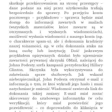
skutkuje przekierowaniem na stronę przestępcy –
dane podane na niej przez użytkownika trafiają
bezpośrednio do sprawcy. Po przejęciu konta
pocztowego – przykładowo – sprawca będzie miał
dostęp do informacji zawartych w mailach
(wszystkich materiałów, które zawarte są w
otrzymanych i wysłanych wiadomościach),
możliwość wysłania wiadomości z naszego konta (np.
o charakterze spam-u), ale i dokonania kradzieży
naszej tożsamości, np. w celu dokonania ataku na
inną osobę lub instytucję. Dość jaskrawym
przykładem opisywanych działań było ujawnienie
zawartości prywatnej skrzynki GMail, należącej do
Johna Podesty, szefa kampanii prezydenckiej Hillary
Clinton. Skrzynka była wykorzystywana do
załatwiania spraw służbowych. Jak wskazał
niebezpiecznik.pl, John Podesta otrzymał e-mail z
informacją o tym, że ktoś wykradł jego hasło i musi
natychmiast je zmienić. Wiadomość zawierała link do
dokonania takiej zmiany. E-mail miał zostać
skierowany do sztabowego informatyka (w celu
weryfikacji), który miał potwierdzić jego
prawidłowość – co doprowadziło do kliknięcia w