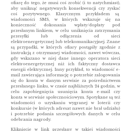
ofiarę do tego, że musi coś zrobić (i to natychmiast),
aby uniknąć negatywnych konsekwencji czy zyskać
coś pozytywnego. Klasycznym przykładem są
wiadomości SMS, w których wskazuje się na
konieczność dokonania wpłaty/dopłaty pod
przesłanym linkiem, w celu uniknięcia zatrzymania
przesyłki lub odłączenia od sieci
elektroenergetycznej lub telekomunikacyjnej. Znane
są przypadki, w których ofiary postąpiły zgodnie z
instrukcją z otrzymanej wiadomości, nawet wówczas,
gdy wskazano w niej dane innego operatora sieci
elektroenergetycznej niż ich faktyczny dostawca
energii elektrycznej. Inny przykład, to wiadomość e-
mail zawierająca informację o potrzebie zalogowania
się do konta w danym serwisie za pośrednictwem
przesłanego linku, w czasie najbliższych 24 godzin, w
celu zapobiegnięcia usunięcia konta e-mail czy
konta w serwisie społecznościowym. Spotykane są też
wiadomości o uzyskaniu wygranej w loterii czy
konkursie (w których adresat nawet nie brał udziału)
i potrzebie podania szczegółowych danych w celu
odebrania nagrody.
Kliknięcie w link przesłany w takiej wiadomości