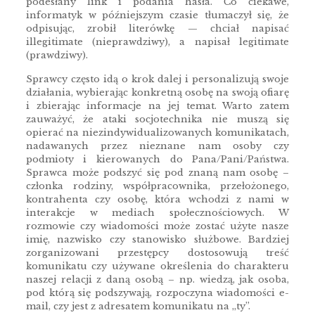
podesłany link i podania hasła. Co ciekawe,
informatyk w późniejszym czasie tłumaczył się, że
odpisując, zrobił literówkę — chciał napisać
illegitimate (nieprawdziwy), a napisał legitimate
(prawdziwy).
Sprawcy często idą o krok dalej i personalizują swoje
działania, wybierając konkretną osobę na swoją ofiarę
i zbierając informacje na jej temat. Warto zatem
zauważyć, że ataki socjotechnika nie muszą się
opierać na niezindywidualizowanych komunikatach,
nadawanych przez nieznane nam osoby czy
podmioty i kierowanych do Pana/Pani/Państwa.
Sprawca może podszyć się pod znaną nam osobę –
członka rodziny, współpracownika, przełożonego,
kontrahenta czy osobę, która wchodzi z nami w
interakcje w mediach społecznościowych. W
rozmowie czy wiadomości może zostać użyte nasze
imię, nazwisko czy stanowisko służbowe. Bardziej
zorganizowani przestępcy dostosowują treść
komunikatu czy używane określenia do charakteru
naszej relacji z daną osobą – np. wiedzą, jak osoba,
pod którą się podszywają, rozpoczyna wiadomości e-
mail, czy jest z adresatem komunikatu na „ty”.