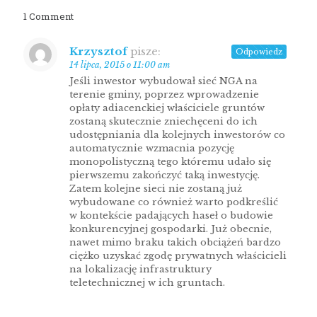
1 Comment
Krzysztof
pisze:
Odpowiedz
14 lipca, 2015 o 11:00 am
Jeśli inwestor wybudował sieć NGA na
terenie gminy, poprzez wprowadzenie
opłaty adiacenckiej właściciele gruntów
zostaną skutecznie zniechęceni do ich
udostępniania dla kolejnych inwestorów co
automatycznie wzmacnia pozycję
monopolistyczną tego któremu udało się
pierwszemu zakończyć taką inwestycję.
Zatem kolejne sieci nie zostaną już
wybudowane co również warto podkreślić
w kontekście padających haseł o budowie
konkurencyjnej gospodarki. Już obecnie,
nawet mimo braku takich obciążeń bardzo
ciężko uzyskać zgodę prywatnych właścicieli
na lokalizację infrastruktury
teletechnicznej w ich gruntach.