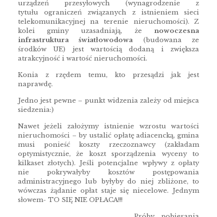
urządzeń przesyłowych (wynagrodzenie z
tytułu ograniczeń związanych z istnieniem sieci
telekomunikacyjnej na terenie nieruchomości). Z
kolei gminy uzasadniają, że
nowoczesna
infrastruktura światłowodowa
(budowana ze
środków UE) jest wartością dodaną i zwiększa
atrakcyjność i wartość nieruchomości.
Konia z rzędem temu, kto przesądzi jak jest
naprawdę.
Jedno jest pewne – punkt widzenia zależy od miejsca
siedzenia:)
Nawet jeżeli założymy istnienie wzrostu wartości
nieruchomości – by ustalić opłatę adiacencką, gmina
musi ponieść koszty rzeczoznawcy (zakładam
optymistycznie, że koszt sporządzenia wyceny to
kilkaset złotych). Jeśli potencjalne wpływy z opłaty
nie pokrywałyby kosztów postępowania
administracyjnego lub byłyby do niej zbliżone, to
wówczas żądanie opłat staje się niecelowe. Jednym
słowem- TO SIĘ NIE OPŁACA!!!
Próby pobierania