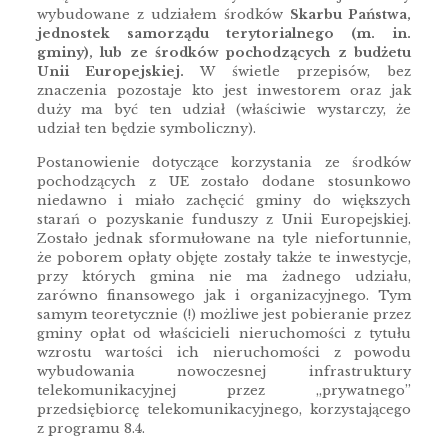
wybudowane z udziałem środków
Skarbu Państwa,
jednostek samorządu terytorialnego (m. in.
gminy), lub ze środków pochodzących z budżetu
Unii Europejskiej.
W świetle przepisów, bez
znaczenia pozostaje kto jest inwestorem oraz jak
duży ma być ten udział (właściwie wystarczy, że
udział ten będzie symboliczny).
Postanowienie dotyczące korzystania ze środków
pochodzących z UE zostało dodane stosunkowo
niedawno i miało zachęcić gminy do większych
starań o pozyskanie funduszy z Unii Europejskiej.
Zostało jednak sformułowane na tyle niefortunnie,
że poborem opłaty objęte zostały także te inwestycje,
przy których gmina nie ma żadnego udziału,
zarówno finansowego jak i organizacyjnego. Tym
samym teoretycznie (!) możliwe jest pobieranie przez
gminy opłat od właścicieli nieruchomości z tytułu
wzrostu wartości ich nieruchomości z powodu
wybudowania nowoczesnej infrastruktury
telekomunikacyjnej przez „prywatnego”
przedsiębiorcę telekomunikacyjnego, korzystającego
z programu 8.4.