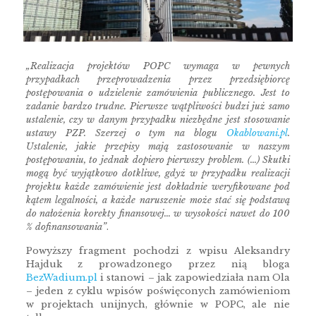
„Realizacja projektów POPC wymaga w pewnych
przypadkach przeprowadzenia przez przedsiębiorcę
postępowania o udzielenie zamówienia publicznego. Jest to
zadanie bardzo trudne. Pierwsze wątpliwości budzi już samo
ustalenie, czy w danym przypadku niezbędne jest stosowanie
ustawy PZP. Szerzej o tym na blogu
Okablowani.pl
.
Ustalenie, jakie przepisy mają zastosowanie w naszym
postępowaniu, to jednak dopiero pierwszy problem. (…) Skutki
mogą być wyjątkowo dotkliwe, gdyż w przypadku realizacji
projektu każde zamówienie jest dokładnie weryfikowane pod
kątem legalności, a każde naruszenie może stać się podstawą
do nałożenia korekty finansowej… w wysokości nawet do 100
% dofinansowania”
.
Powyższy fragment pochodzi z wpisu Aleksandry
Hajduk z prowadzonego przez nią bloga
BezWadium.pl
i stanowi – jak zapowiedziała nam Ola
– jeden z cyklu wpisów poświęconych zamówieniom
w projektach unijnych, głównie w POPC, ale nie