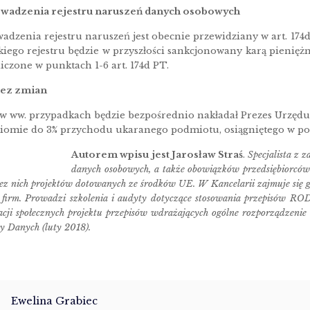
wadzenia rejestru naruszeń danych osobowych
dzenia rejestru naruszeń jest obecnie przewidziany w art. 17
iego rejestru będzie w przyszłości sankcjonowany karą pieniężną
iczone w punktach 1-6 art. 174d PT.
bez zmian
 w ww. przypadkach będzie bezpośrednio nakładał Prezes Urzę
ziomie do 3% przychodu ukaranego podmiotu, osiągniętego w p
Autorem wpisu jest Jarosław Straś
.
Specjalista z 
danych osobowych, a także obowiązków przedsiębiorców 
rzez nich projektów dotowanych ze środków UE. W Kancelarii zajmuje się
ją firm. Prowadzi szkolenia i audyty dotyczące stosowania przepisów R
acji społecznych projektu przepisów wdrażających ogólne rozporządzenie
y Danych (luty 2018).
Ewelina Grabiec