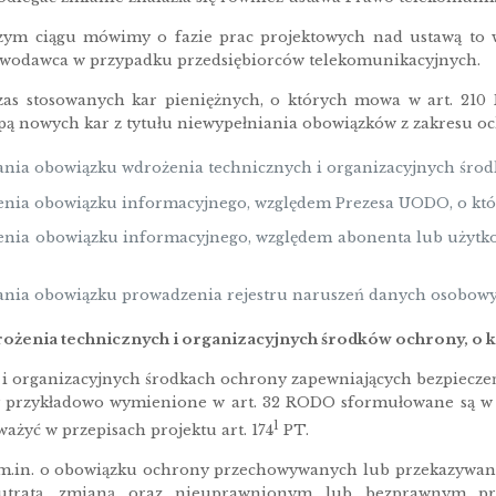
zym ciągu mówimy o fazie prac projektowych nad ustawą to wa
awodawca w przypadku przedsiębiorców telekomunikacyjnych.
as stosowanych kar pieniężnych, o których mowa w art. 210 P
upą nowych kar z tytułu niewypełniania obowiązków z zakresu 
ania obowiązku wdrożenia technicznych i organizacyjnych środk
enia obowiązku informacyjnego, względem Prezesa UODO, o który
enia obowiązku informacyjnego, względem abonenta lub użytkow
nia obowiązku prowadzenia rejestru naruszeń danych osobowych,
żenia technicznych i organizacyjnych środków ochrony, o k
 i organizacyjnych środkach ochrony zapewniających bezpiecze
 przykładowo wymienione w art. 32 RODO sformułowane są w s
1
ważyć w przepisach projektu art. 174
PT.
 m.in. o obowiązku ochrony przechowywanych lub przekazyw
 utratą, zmianą oraz nieuprawnionym lub bezprawnym pr