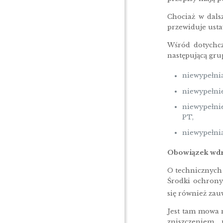
Chociaż w dals
przewiduje ust
Wśród dotychcz
następującą gr
niewypełni
niewypełni
niewypełni
PT,
niewypełnia
Obowiązek wdro
O technicznych
Środki ochrony
się również zau
Jest tam mowa
zniszczeniem,