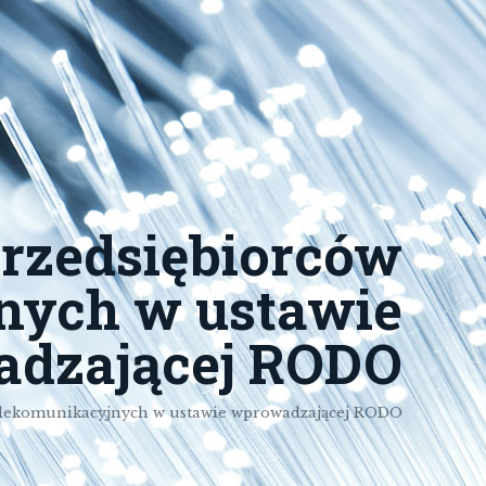
przedsiębiorców
nych w ustawie
dzającej RODO
telekomunikacyjnych w ustawie wprowadzającej RODO