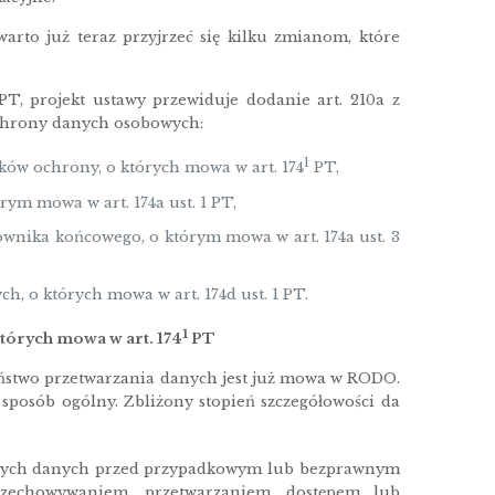
rto już teraz przyjrzeć się kilku zmianom, które
T, projekt ustawy przewiduje dodanie art. 210a z
ochrony danych osobowych:
1
ów ochrony, o których mowa w art. 174
PT,
m mowa w art. 174a ust. 1 PT,
nika końcowego, o którym mowa w art. 174a ust. 3
 o których mowa w art. 174d ust. 1 PT.
1
tórych mowa w art. 174
PT
ństwo przetwarzania danych jest już mowa w RODO.
posób ogólny. Zbliżony stopień szczegółowości da
anych danych przed przypadkowym lub bezprawnym
zechowywaniem, przetwarzaniem, dostępem lub