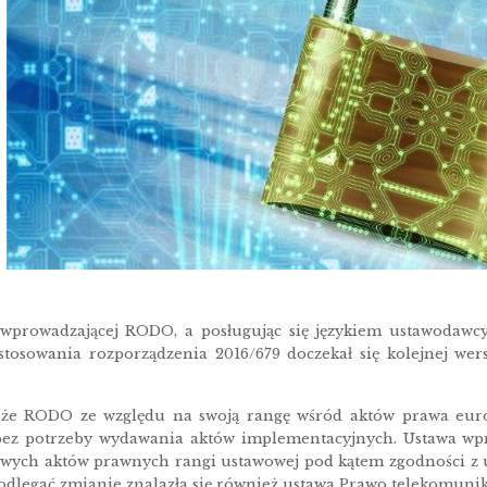
 wprowadzającej RODO, a posługując się językiem ustawodawc
tosowania rozporządzenia 2016/679 doczekał się kolejnej wers
że RODO ze względu na swoją rangę wśród aktów prawa europ
bez potrzeby wydawania aktów implementacyjnych. Ustawa wp
owych aktów prawnych rangi ustawowej pod kątem zgodności z 
odlegać zmianie znalazła się również ustawa Prawo telekomunik