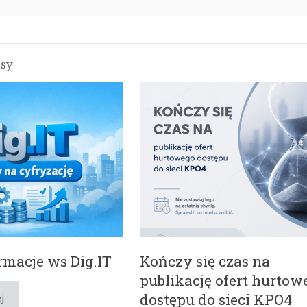
isy
macje ws Dig.IT
Kończy się czas na
publikację ofert hurtow
dostępu do sieci KPO4
j