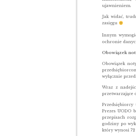
ujawnieniem.
Jak widać, tru
zasięgu
Innym wymogiem
ochronie danych
Obowiązek not
Obowiązek noty
przedsiębiorco
wyłącznie przed
Wraz z nadejś
przetwarzające 
Przedsiębiorcy
Prezes UODO bę
przepisach roz
godziny po wykr
który wynosi 72