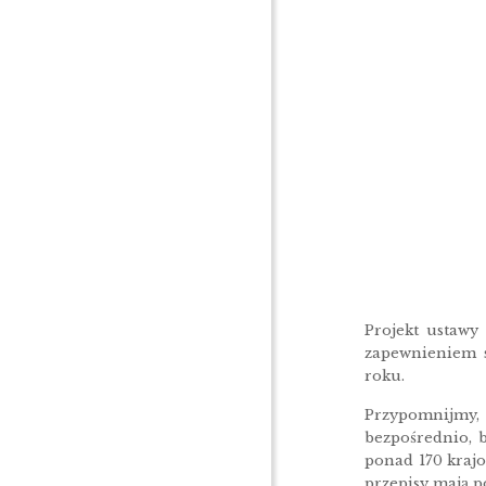
Projekt ustawy
zapewnieniem s
roku.
Przypomnijmy, 
bezpośrednio, 
ponad 170 kraj
przepisy mają p