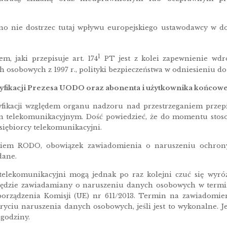
dno nie dostrzec tutaj wpływu europejskiego ustawodawcy w
1
, jaki przepisuje art. 174
PT jest z kolei zapewnienie wdr
 osobowych z 1997 r., polityki bezpieczeństwa w odniesieniu 
yfikacji Prezesa UODO oraz abonenta i użytkownika końcow
fikacji względem organu nadzoru nad przestrzeganiem przep
m telekomunikacyjnym. Dość powiedzieć, że do momentu stoso
siębiorcy telekomunikacyjni.
ciem RODO, obowiązek zawiadomienia o naruszeniu ochrony
dane.
 telekomunikacyjni mogą jednak po raz kolejni czuć się wyr
dzie zawiadamiany o naruszeniu danych osobowych w termin
porządzenia Komisji (UE) nr 611/2013. Termin na zawiadomie
yciu naruszenia danych osobowych, jeśli jest to wykonalne. J
 godziny.