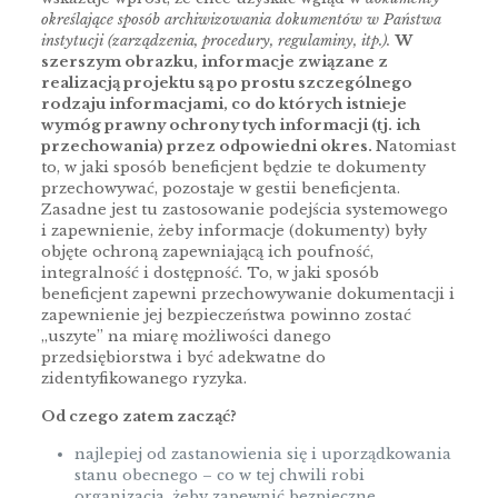
określające sposób archiwizowania dokumentów w Państwa
instytucji (zarządzenia, procedury, regulaminy, itp.).
W
szerszym obrazku, informacje związane z
realizacją projektu są po prostu szczególnego
rodzaju informacjami, co do których istnieje
wymóg prawny ochrony tych informacji (tj. ich
przechowania) przez odpowiedni okres.
Natomiast
to, w jaki sposób beneficjent będzie te dokumenty
przechowywać, pozostaje w gestii beneficjenta.
Zasadne jest tu zastosowanie podejścia systemowego
i zapewnienie, żeby informacje (dokumenty) były
objęte ochroną zapewniającą ich poufność,
integralność i dostępność. To, w jaki sposób
beneficjent zapewni przechowywanie dokumentacji i
zapewnienie jej bezpieczeństwa powinno zostać
„uszyte” na miarę możliwości danego
przedsiębiorstwa i być adekwatne do
zidentyfikowanego ryzyka.
Od czego zatem zacząć?
najlepiej od zastanowienia się i uporządkowania
stanu obecnego – co w tej chwili robi
organizacja, żeby zapewnić bezpieczne