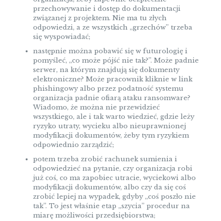
przechowywanie i dostęp do dokumentacji
związanej z projektem. Nie ma tu złych
odpowiedzi, a ze wszystkich „grzechów” trzeba
się wyspowiadać;
następnie można pobawić się w futurologię i
pomyśleć, „co może pójść nie tak?”. Może padnie
serwer, na którym znajdują się dokumenty
elektroniczne? Może pracownik kliknie w link
phishingowy albo przez podatność systemu
organizacja padnie ofiarą ataku ransomware?
Wiadomo, że można nie przewidzieć
wszystkiego, ale i tak warto wiedzieć, gdzie leży
ryzyko utraty, wycieku albo nieuprawnionej
modyfikacji dokumentów, żeby tym ryzykiem
odpowiednio zarządzić;
potem trzeba zrobić rachunek sumienia i
odpowiedzieć na pytanie, czy organizacja robi
już coś, co ma zapobiec utracie, wyciekowi albo
modyfikacji dokumentów, albo czy da się coś
zrobić lepiej na wypadek, gdyby „coś poszło nie
tak”. To jest właśnie etap „szycia” procedur na
miarę możliwości przedsiębiorstwa;