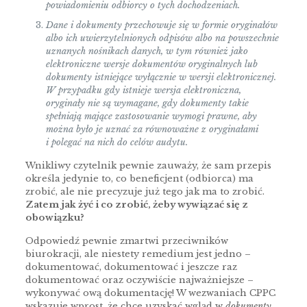
powiadomieniu odbiorcy o tych dochodzeniach.
Dane i dokumenty przechowuje się w formie oryginałów
albo ich uwierzytelnionych odpisów albo na powszechnie
uznanych nośnikach danych, w tym również jako
elektroniczne wersje dokumentów oryginalnych lub
dokumenty istniejące wyłącznie w wersji elektronicznej.
W przypadku gdy istnieje wersja elektroniczna,
oryginały nie są wymagane, gdy dokumenty takie
spełniają mające zastosowanie wymogi prawne, aby
można było je uznać za równoważne z oryginałami
i polegać na nich do celów audytu.
Wnikliwy czytelnik pewnie zauważy, że sam przepis
określa jedynie to, co beneficjent (odbiorca) ma
zrobić, ale nie precyzuje już tego jak ma to zrobić.
Zatem jak żyć i co zrobić, żeby wywiązać się z
obowiązku?
Odpowiedź pewnie zmartwi przeciwników
biurokracji, ale niestety remedium jest jedno –
dokumentować, dokumentować i jeszcze raz
dokumentować oraz oczywiście najważniejsze –
wykonywać ową dokumentację! W wezwaniach CPPC
wskazuje wprost, że chce uzyskać wgląd w
dokumenty