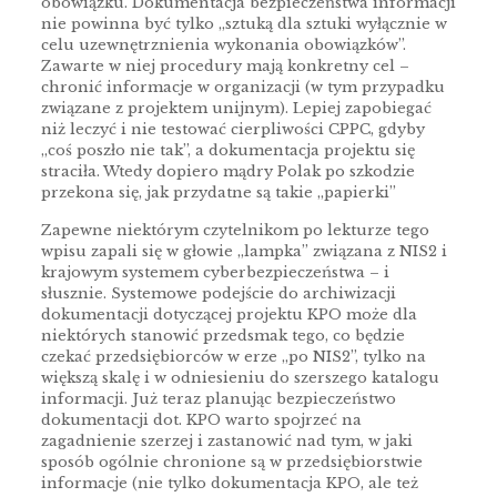
obowiązku. Dokumentacja bezpieczeństwa informacji
nie powinna być tylko „sztuką dla sztuki wyłącznie w
celu uzewnętrznienia wykonania obowiązków”.
Zawarte w niej procedury mają konkretny cel –
chronić informacje w organizacji (w tym przypadku
związane z projektem unijnym). Lepiej zapobiegać
niż leczyć i nie testować cierpliwości CPPC, gdyby
„coś poszło nie tak”, a dokumentacja projektu się
straciła. Wtedy dopiero mądry Polak po szkodzie
przekona się, jak przydatne są takie „papierki”
Zapewne niektórym czytelnikom po lekturze tego
wpisu zapali się w głowie „lampka” związana z NIS2 i
krajowym systemem cyberbezpieczeństwa – i
słusznie. Systemowe podejście do archiwizacji
dokumentacji dotyczącej projektu KPO może dla
niektórych stanowić przedsmak tego, co będzie
czekać przedsiębiorców w erze „po NIS2”, tylko na
większą skalę i w odniesieniu do szerszego katalogu
informacji. Już teraz planując bezpieczeństwo
dokumentacji dot. KPO warto spojrzeć na
zagadnienie szerzej i zastanowić nad tym, w jaki
sposób ogólnie chronione są w przedsiębiorstwie
informacje (nie tylko dokumentacja KPO, ale też