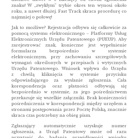
znaku! W „zwykłym” trybie okres ten wynosi około
roku, a nawet dłużej. Fast Track skraca procedurę co
najmniej o połowę!
Jak to możliwe? Rejestracja odbywa się całkowicie za
pomocą systemu elektronicznego – Platformy Usług
Elektronicznych Urzędu Patentowego (PUEUP). Aby
zarejestrować znak, konieczne jest wypełnienie
formularza bezpośrednio w systemie
elektronicznym, przy zachowaniu szczegółowych
wymagań określonych w przepisach i wytycznych
Urzędu Patentowego. Wniosek wpływa do Urzędu
z chwilą kliknięcia w systemie przycisku
odpowiadającego za wysłanie zgłoszenia. Cała
korespondencja oraz płatności odbywają się
bezpośrednio w systemie, za jego pośrednictwem
przekazuje się wszelkie załączniki. Brak konieczności
pośredniczenia w korespondencji między urzędem a
stronami postępowania przez Pocztę Polską, znacznie
skraca czas potrzebny na obieg pism.
Zgłaszający automatycznie uzyskuje numer
zgłoszenia, a Urząd Patentowy może od razu
przystąpić do badania prawidłowości wniosku