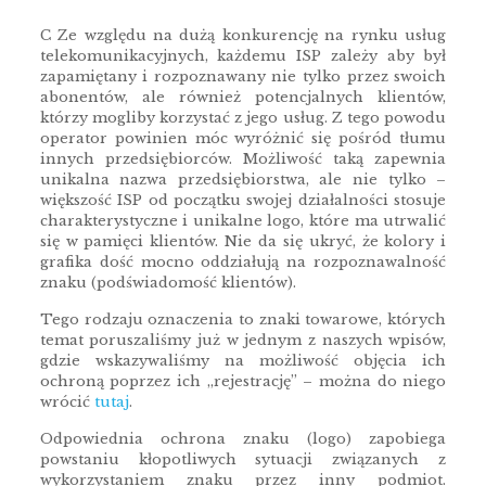
C Ze względu na dużą konkurencję na rynku usług
telekomunikacyjnych, każdemu ISP zależy aby był
zapamiętany i rozpoznawany nie tylko przez swoich
abonentów, ale również potencjalnych klientów,
którzy mogliby korzystać z jego usług. Z tego powodu
operator powinien móc wyróżnić się pośród tłumu
innych przedsiębiorców. Możliwość taką zapewnia
unikalna nazwa przedsiębiorstwa, ale nie tylko –
większość ISP od początku swojej działalności stosuje
charakterystyczne i unikalne logo, które ma utrwalić
się w pamięci klientów. Nie da się ukryć, że kolory i
grafika dość mocno oddziałują na rozpoznawalność
znaku (podświadomość klientów).
Tego rodzaju oznaczenia to znaki towarowe, których
temat poruszaliśmy już w jednym z naszych wpisów,
gdzie wskazywaliśmy na możliwość objęcia ich
ochroną poprzez ich „rejestrację” – można do niego
wrócić
tutaj
.
Odpowiednia ochrona znaku (logo) zapobiega
powstaniu kłopotliwych sytuacji związanych z
wykorzystaniem znaku przez inny podmiot.