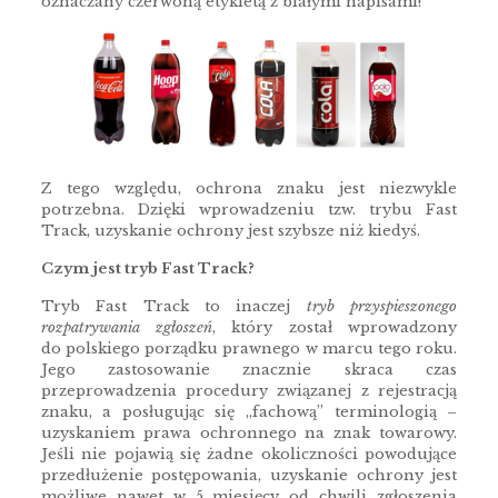
oznaczany czerwoną etykietą z białymi napisami!
Z tego względu, ochrona znaku jest niezwykle
potrzebna. Dzięki wprowadzeniu tzw. trybu Fast
Track, uzyskanie ochrony jest szybsze niż kiedyś.
Czym jest tryb Fast Track?
Tryb Fast Track to inaczej
tryb przyspieszonego
rozpatrywania zgłoszeń
, który został wprowadzony
do polskiego porządku prawnego w marcu tego roku.
Jego zastosowanie znacznie skraca czas
przeprowadzenia procedury związanej z rejestracją
znaku, a posługując się „fachową” terminologią –
uzyskaniem prawa ochronnego na znak towarowy.
Jeśli nie pojawią się żadne okoliczności powodujące
przedłużenie postępowania, uzyskanie ochrony jest
możliwe nawet w 5 miesięcy od chwili zgłoszenia