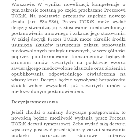
Warszawie. W wyniku nowelizacji, kompetencje w
tym zakresie zostaną po części przekazane Prezesowi
UOKiK. Na podstawie przepisów zupełnie nowego
działu (art. 23a-23d), Prezes UOKiK może wydać
decyzję stwierdzającą zastosowanie niedozwolonego
postanowienia umownego i zakazać jego stosowania.
W takiej decyzji Prezes UOKiK może określić środki
usunięcia skutków naruszenia zakazu stosowania
niedozwolonych praktyk umownych, w szczególności
poprzez poinformowanie konsumentów będących
stronami umów zawartych na podstawie wzorca
zawierającego niedozwolone klauzule oraz złożenia i
opublikowania odpowiedniego oświadczenia na
własny koszt. Decyzja będzie wywoływać bezpośredni
skutek wobec wszystkich już zawartych umów z
niedozwolonym postanowieniem.
Decyzja tymczasowa
Jeżeli chodzi o zmiany dotyczące postępowania, to
nowością będzie możliwość wydania przez Prezesa
UOKiK decyzji tymczasowej. Żeby wydać taką decyzję,
wystarczy postawić przedsiębiorcy zarzut stosowania
praktyki naruszającej zbiorowe interesy