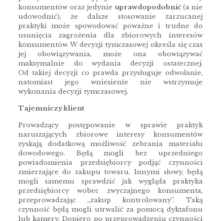
konsumentów oraz jedynie
uprawdopodobnić
(a nie
udowodnić), że dalsze stosowanie zarzucanej
praktyki może spowodować poważne i trudne do
usunięcia zagrożenia dla zbiorowych interesów
konsumentów. W decyzji tymczasowej określa się czas
jej obowiązywania, może ona obowiązywać
maksymalnie do wydania decyzji ostatecznej.
Od takiej decyzji co prawda przysługuje odwołanie,
natomiast jego wniesienie nie wstrzymuje
wykonania decyzji tymczasowej.
Tajemniczy klient
Prowadzący postępowanie w sprawie praktyk
naruszających zbiorowe interesy konsumentów
zyskają dodatkową możliwość zebrania materiału
dowodowego. Będą mogli bez uprzedniego
powiadomienia przedsiębiorcy podjąć czynności
zmierzające do zakupu towaru. Innymi słowy, będą
mogli samemu sprawdzić jak wygląda praktyka
przedsiębiorcy wobec zwyczajnego konsumenta,
przeprowadzając „zakup kontrolowany”. Taką
czynność będą mogli utrwalić za pomocą dyktafonu
lub kamery. Dopiero po przeprowadzeniu czynności