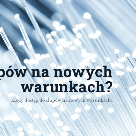
upów na nowych
warunkach?
Kiedy dostęp do słupów na nowych warunkach?