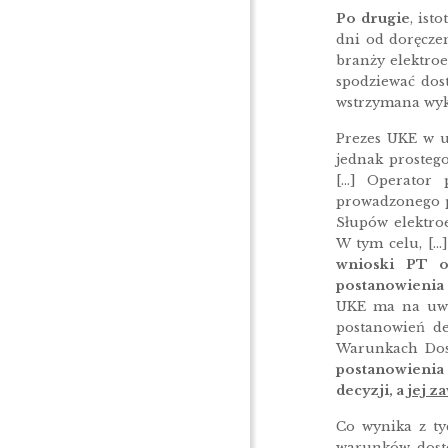
Po drugie
, ist
dni od doręcze
branży elektroe
spodziewać dos
wstrzymana wyko
Prezes UKE w u
jednak prostego
[…] Operator 
prowadzonego pr
Słupów elektro
W tym celu, […
wnioski PT o
postanowienia 
UKE ma na uwa
postanowień de
Warunkach Dos
postanowienia
decyzji, a
jej z
Co wynika z ty
warunków dostę