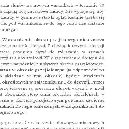
ępniania słupów na nowych warunkach w terminie 90
wiązują dotychczasowe zasady. Nie wydaje się, aby
zasady, w tym nowe stawki opłat. Realnie trzeba się
ie, pod warunkiem, że do tego czasu nie zostanie
ę ubiegać.
 „Wprowadzenie okresu przejściowego nie oznacza
wykonalności decyzji. Z chwilą doręczenia decyzji
łaszcza powinien dążyć do wdrażania w ramach
yzji tak, aby wnioski PT o zapewnienie dostępu do
cyzji najpóźniej z upływem okresu przejściowego.
ana w okresie przejściowym (w odpowiedzi na
h składane w tym okresie) będzie zawierała
określonych w załączniku nr 1 do decyzji
. Prezes
rzejściowym są procesem długotrwałym i w myśl
rost obowiązek stosowania procedur określonych w
na w okresie przejściowym powinna zawierać
ach Dostępu określonych w załączniku nr 1 do
zejściowego
”.
ony podnosi, że odroczenie obowiązywania nowych
i mogą zawierać umowy na gorszych warunkach niż