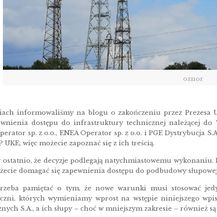
oznor
iach informowaliśmy na blogu o zakończeniu przez Prezesa 
nienia dostępu do infrastruktury technicznej należącej do
erator sp. z o.o., ENEA Operator sp. z o.o. i PGE Dystrybucja S.A
 UKE, więc możecie zapoznać się z ich treścią.
ostatnio, że decyzje podlegają natychmiastowemu wykonaniu. M
możecie domagać się zapewnienia dostępu do podbudowy słupow
trzeba pamiętać o tym, że nowe warunki musi stosować jedyni
yczni, których wymieniamy wprost na wstępie niniejszego wpis
znych S.A., a ich słupy – choć w mniejszym zakresie – również 