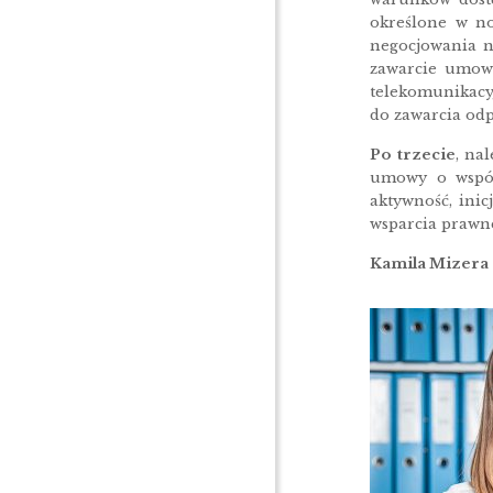
określone w no
negocjowania n
zawarcie umowy
telekomunikacyj
do zawarcia od
Po trzecie
, na
umowy o współk
aktywność, inic
wsparcia prawn
Kamila Mizera 