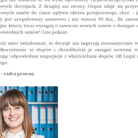
wych decyzjach. Z drugiej zaś strony, Organ zdaje się przyz
owych umów do czasu upływu okresu przejściowego, choć – j
 jest uregulowany ustawowo i nie wynosi 90 dni… Ile zatem 
ni, którzy teraz wystąpią o zawarcie nowych umów o dostępie alb
powiednich umów? Czas pokaże.
leży mieć świadomość, że decyzje nie ingerują automatycznie w
orzystanie ze słupów i chcielibyście je zastąpić nowymi w
jując odpowiednie negocjacje z właścicielami słupów. itB Leg
ego.
– radca prawny