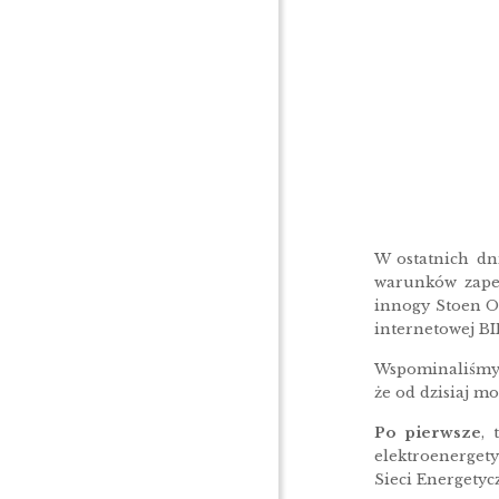
W ostatnich dn
warunków zapew
innogy Stoen Op
internetowej BIP
Wspominaliśmy 
że od dzisiaj 
Po pierwsze
, 
elektroenerget
Sieci Energetyc