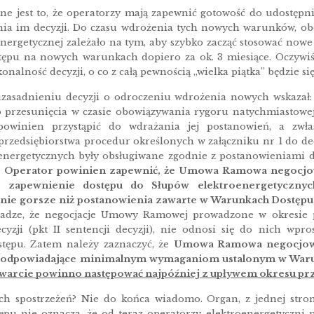
otne jest to, że operatorzy mają zapewnić gotowość do udost
nia im decyzji. Do czasu wdrożenia tych nowych warunków, obo
nergetycznej zależało na tym, aby szybko zacząć stosować nowe 
tępu na nowych warunkach dopiero za ok. 3 miesiące. Oczywiśc
nalność decyzji, o co z całą pewnością „wielka piątka” będzie si
zasadnieniu decyzji o odroczeniu wdrożenia nowych wskazał:
 przesunięcia w czasie obowiązywania rygoru natychmiastowej 
powinien przystąpić do wdrażania jej postanowień, a zw
zedsiębiorstwa procedur określonych w załączniku nr 1 do dec
energetycznych były obsługiwane zgodnie z postanowieniami de
]
Operator powinien zapewnić, że Umowa Ramowa negocjow
 zapewnienie dostępu do Słupów elektroenergetycznyc
nie gorsze niż postanowienia zawarte w Warunkach Dostępu, 
dze, że negocjacje Umowy Ramowej prowadzone w okresie p
cyzji (pkt II sentencji decyzji), nie odnosi się do nich wp
tępu. Zatem należy zaznaczyć, że
Umowa Ramowa negocjowa
 odpowiadające minimalnym wymaganiom ustalonym w Warunk
awarcie powinno następować najpóźniej z upływem okresu pr
ch spostrzeżeń? Nie do końca wiadomo. Organ, z jednej str
pu nie oznacza, że od teraz operatorzy elektroenergetyczn