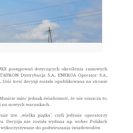
UKE postępowań dotyczących określenia ramowych
 TAURON Dystrybucja S.A., ENERGA Operator S.A.,
. Dziś treść decyzji została opublikowana na stronie
usicie mieć jednak świadomość, że nie oznacza to,
ej na nowych warunkach.
e tzw. „wielka piątka”, czyli jedynie operatorzy
u. Decyzja nie została wydana np. wobec Polskich
są wykorzystywane do podwieszania światłowodów.