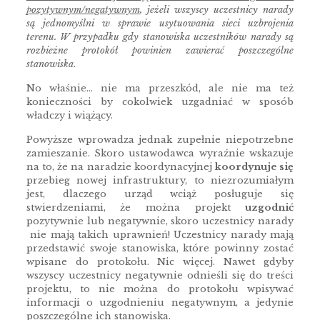
pozytywnym/negatywnym
, jeżeli wszyscy uczestnicy narady
są jednomyślni w sprawie usytuowania sieci uzbrojenia
terenu. W przypadku gdy stanowiska uczestników narady są
rozbieżne protokół powinien zawierać poszczególne
stanowiska
.
No właśnie… nie ma przeszkód, ale nie ma też
konieczności by cokolwiek uzgadniać w sposób
władczy i wiążący.
Powyższe wprowadza jednak zupełnie niepotrzebne
zamieszanie. Skoro ustawodawca wyraźnie wskazuje
na to, że na naradzie koordynacyjnej
koordynuje się
przebieg nowej infrastruktury, to niezrozumiałym
jest, dlaczego urząd wciąż posługuje się
stwierdzeniami, że można projekt
uzgodnić
pozytywnie lub negatywnie, skoro uczestnicy narady
nie mają takich uprawnień! Uczestnicy narady mają
przedstawić swoje stanowiska, które powinny zostać
wpisane do protokołu. Nic więcej. Nawet gdyby
wszyscy uczestnicy negatywnie odnieśli się do treści
projektu, to nie można do protokołu wpisywać
informacji o uzgodnieniu negatywnym, a jedynie
poszczególne ich stanowiska.