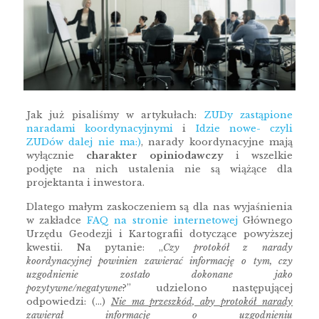
Jak już pisaliśmy w artykułach:
ZUDy zastąpione
naradami koordynacyjnymi
i
Idzie nowe- czyli
ZUDów dalej nie ma:)
, narady koordynacyjne mają
wyłącznie
charakter opiniodawczy
i wszelkie
podjęte na nich ustalenia nie są wiążące dla
projektanta i inwestora.
Dlatego małym zaskoczeniem są dla nas wyjaśnienia
w zakładce
FAQ na stronie internetowej
Głównego
Urzędu Geodezji i Kartografii dotyczące powyższej
kwestii. Na pytanie: „
Czy protokół z narady
koordynacyjnej powinien zawierać informację o tym, czy
uzgodnienie zostało dokonane jako
pozytywne/negatywne
?” udzielono następującej
odpowiedzi: (…)
Nie ma przeszkód, aby protokół narady
zawierał informację o uzgodnieniu