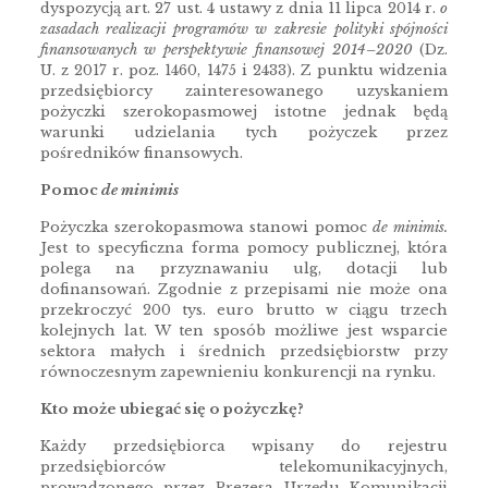
dyspozycją art. 27 ust. 4 ustawy z dnia 11 lipca 2014 r.
o
zasadach realizacji programów w zakresie polityki spójności
finansowanych w perspektywie finansowej 2014–2020
(Dz.
U. z 2017 r. poz. 1460, 1475 i 2433). Z punktu widzenia
przedsiębiorcy zainteresowanego uzyskaniem
pożyczki szerokopasmowej istotne jednak będą
warunki udzielania tych pożyczek przez
pośredników finansowych.
Pomoc
de minimis
Pożyczka szerokopasmowa stanowi pomoc
de minimis.
Jest to specyficzna forma pomocy publicznej, która
polega na przyznawaniu ulg, dotacji lub
dofinansowań. Zgodnie z przepisami nie może ona
przekroczyć 200 tys. euro brutto w ciągu trzech
kolejnych lat. W ten sposób możliwe jest wsparcie
sektora małych i średnich przedsiębiorstw przy
równoczesnym zapewnieniu konkurencji na rynku.
Kto może ubiegać się o pożyczkę?
Każdy przedsiębiorca wpisany do rejestru
przedsiębiorców telekomunikacyjnych,
prowadzonego przez Prezesa Urzędu Komunikacji