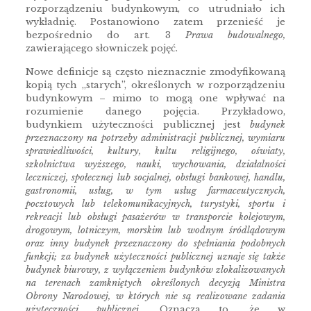
rozporządzeniu budynkowym, co utrudniało ich
wykładnię. Postanowiono zatem przenieść je
bezpośrednio do art. 3
Prawa budowalnego,
zawierającego słowniczek pojęć.
Nowe definicje są często nieznacznie zmodyfikowaną
kopią tych „starych”, określonych w rozporządzeniu
budynkowym – mimo to mogą one wpływać na
rozumienie danego pojęcia. Przykładowo,
budynkiem użyteczności publicznej jest
budynek
przeznaczony na potrzeby administracji publicznej, wymiaru
sprawiedliwości, kultury, kultu religijnego, oświaty,
szkolnictwa wyższego, nauki, wychowania, działalności
leczniczej, społecznej lub socjalnej, obsługi bankowej, handlu,
gastronomii, usług, w tym usług farmaceutycznych,
pocztowych lub telekomunikacyjnych, turystyki, sportu i
rekreacji lub obsługi pasażerów w transporcie kolejowym,
drogowym, lotniczym, morskim lub wodnym śródlądowym
oraz inny budynek przeznaczony do spełniania podobnych
funkcji; za budynek użyteczności publicznej uznaje się także
budynek biurowy, z wyłączeniem budynków zlokalizowanych
na terenach zamkniętych określonych decyzją Ministra
Obrony Narodowej, w których nie są realizowane zadania
użyteczności publicznej.
Oznacza to, że w