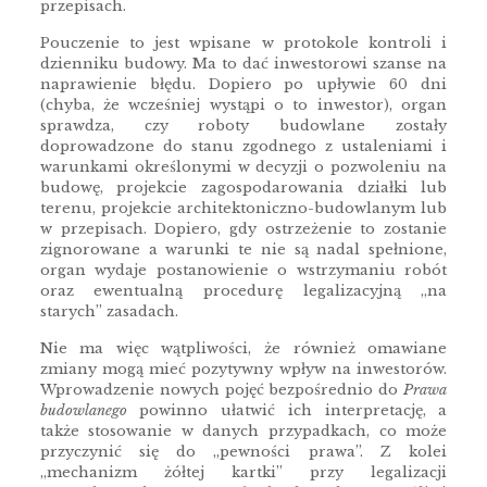
przepisach.
Pouczenie to jest wpisane w protokole kontroli i
dzienniku budowy. Ma to dać inwestorowi szanse na
naprawienie błędu. Dopiero po upływie 60 dni
(chyba, że wcześniej wystąpi o to inwestor), organ
sprawdza, czy roboty budowlane zostały
doprowadzone do stanu zgodnego z ustaleniami i
warunkami określonymi w decyzji o pozwoleniu na
budowę, projekcie zagospodarowania działki lub
terenu, projekcie architektoniczno-budowlanym lub
w przepisach. Dopiero, gdy ostrzeżenie to zostanie
zignorowane a warunki te nie są nadal spełnione,
organ wydaje postanowienie o wstrzymaniu robót
oraz ewentualną procedurę legalizacyjną „na
starych” zasadach.
Nie ma więc wątpliwości, że również omawiane
zmiany mogą mieć pozytywny wpływ na inwestorów.
Wprowadzenie nowych pojęć bezpośrednio do
Prawa
budowlanego
powinno ułatwić ich interpretację, a
także stosowanie w danych przypadkach, co może
przyczynić się do „pewności prawa”. Z kolei
„mechanizm żółtej kartki” przy legalizacji