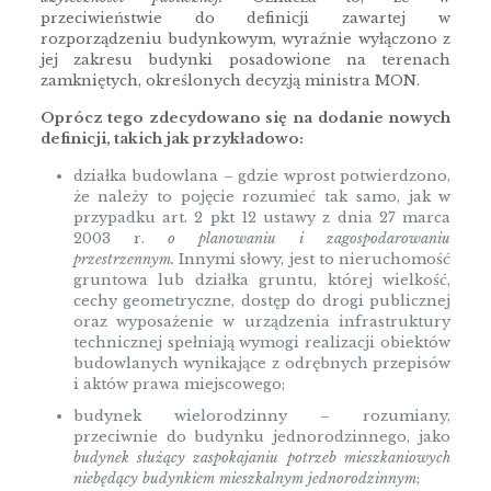
przeciwieństwie do definicji zawartej w
rozporządzeniu budynkowym, wyraźnie wyłączono z
jej zakresu budynki posadowione na terenach
zamkniętych, określonych decyzją ministra MON.
Oprócz tego zdecydowano się na dodanie nowych
definicji, takich jak przykładowo:
działka budowlana – gdzie wprost potwierdzono,
że należy to pojęcie rozumieć tak samo, jak w
przypadku art. 2 pkt 12 ustawy z dnia 27 marca
2003 r.
o planowaniu i zagospodarowaniu
przestrzennym.
Innymi słowy, jest to nieruchomość
gruntowa lub działka gruntu, której wielkość,
cechy geometryczne, dostęp do drogi publicznej
oraz wyposażenie w urządzenia infrastruktury
technicznej spełniają wymogi realizacji obiektów
budowlanych wynikające z odrębnych przepisów
i aktów prawa miejscowego;
budynek wielorodzinny – rozumiany,
przeciwnie do budynku jednorodzinnego, jako
budynek służący zaspokajaniu potrzeb mieszkaniowych
niebędący budynkiem mieszkalnym jednorodzinnym
;