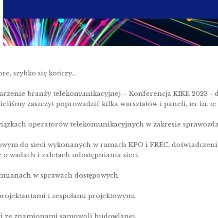
re, szybko się kończy…
arzenie branży telekomunikacyjnej – Konferencja KIKE 2023 - d
ieliśmy zaszczyt poprowadzić kilka warsztatów i paneli, m. in. o:
ązkach operatorów telekomunikacyjnych w zakresie sprawozda
towym do sieci wykonanych w ramach KPO i FREC, doświadczenia
o wadach i zaletach udostępniania sieci,
zmianach w sprawach dostępowych,
projektantami i zespołami projektowymi,
ieci ze znamionami samowoli budowlanej.