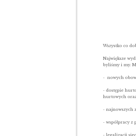
Wszystko co dob
Największe wyd
byliśmy i my. M
- nowych obowi
- dostępie hur
hurtowych oraz 
- najnowszych 
- współpracy z 
- legalizacji s