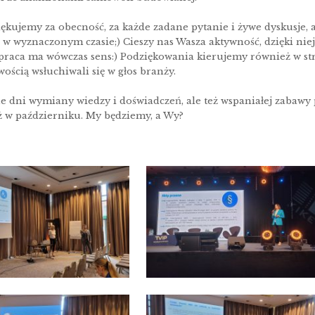
kujemy za obecność, za każde zadane pytanie i żywe dyskusje, 
ę w wyznaczonym czasie;) Cieszy nas Wasza aktywność, dzięki nie
praca ma wówczas sens:) Podziękowania kierujemy również w stro
wością wsłuchiwali się w głos branży.
e dni wymiany wiedzy i doświadczeń, ale też wspaniałej zabawy 
ż w październiku. My będziemy, a Wy?