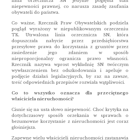
linia orzecznicza SN jedynie pogłębia stan
niepewności prawnej, co narusza zasadę zaufania
obywateli do państwa.
Co ważne, Rzecznik Praw Obywatelskich podziela
pogląd wyrażony w niepublikowanym orzeczeniu
TK. Utrwalona linia orzecznicza SN, która
dopuszczała nabycie przez przedsiębiorstwa
przesyłowe prawa do korzystania z gruntów przez
zasiedzenie jego zdaniem w sposób
nieproporcjonalny ogranicza prawo własności.
Rzecznik nazywa wprost wykładnię SN twórczym
wywłaszczeniem bez odszkodowania i apeluje o
podjęcie działań legislacyjnych, by raz na zawsze,
treść odpowiednich przepisów rozwiała wątpliwości.
Co to wszystko oznacza dla przeciętnego
właściciela nieruchomości?
Cisnie się na usta słowo niepewność. Choć krytyka na
dotychczasowy sposób orzekania w sprawach o
bezumowne korzystanie z nieruchomości jest coraz
głośniejsza.
Zapewne wielu właścicieli nieruchomości zastanawia