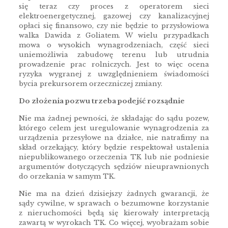
się teraz czy proces z operatorem sieci
elektroenergetycznej, gazowej czy kanalizacyjnej
opłaci się finansowo, czy nie będzie to przysłowiowa
walka Dawida z Goliatem. W wielu przypadkach
mowa o wysokich wynagrodzeniach, część sieci
uniemożliwia zabudowę terenu lub utrudnia
prowadzenie prac rolniczych. Jest to więc ocena
ryzyka wygranej z uwzględnieniem świadomości
bycia prekursorem orzeczniczej zmiany.
Do złożenia pozwu trzeba podejść rozsądnie
Nie ma żadnej pewności, że składając do sądu pozew,
którego celem jest uregulowanie wynagrodzenia za
urządzenia przesyłowe na działce, nie natrafimy na
skład orzekający, który będzie respektował ustalenia
niepublikowanego orzeczenia TK lub nie podniesie
argumentów dotyczących sędziów nieuprawnionych
do orzekania w samym TK.
Nie ma na dzień dzisiejszy żadnych gwarancji, że
sądy cywilne, w sprawach o bezumowne korzystanie
z nieruchomości będą się kierowały interpretacją
zawartą w wyrokach TK. Co więcej, wyobrażam sobie