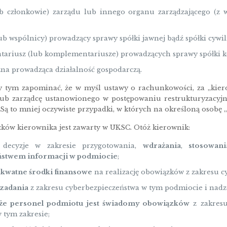
ub członkowie) zarządu lub innego organu zarządzającego (
ub wspólnicy) prowadzący sprawy spółki jawnej bądź spółki cywil
ariusz (lub komplementariusze) prowadzących sprawy spółki k
zna prowadząca działalność gospodarczą.
 tym zapominać, że w myśl ustawy o rachunkowości, za „kierow
lub zarządcę ustanowionego w postępowaniu restrukturyzacyj
. Są to mniej oczywiste przypadki, w których na określoną osob
ków kierownika jest zawarty w UKSC. Otóż kierownik:
 decyzje w zakresie przygotowania,
wdrażania
,
stosowani
ństwem informacji w podmiocie
;
ekwatne środki finansowe
na realizację obowiązków z zakresu c
 zadania
z zakresu cyberbezpieczeństwa w tym podmiocie i nadz
 że personel podmiotu jest świadomy obowiązków
z zakresu
 tym zakresie;