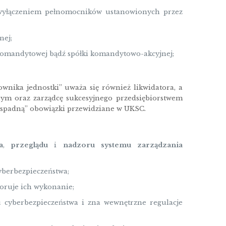
z wyłączeniem pełnomocników ustanowionych przez
nej;
omandytowej bądź spółki komandytowo-akcyjnej;
nika jednostki” uważa się również likwidatora, a
nym oraz zarządcę sukcesyjnego przedsiębiorstwem
ę „spadną” obowiązki przewidziane w UKSC.
a
,
przeglądu
i
nadzoru
systemu zarządzania
yberbezpieczeństwa;
oruje ich wykonanie;
 cyberbezpieczeństwa i zna wewnętrzne regulacje