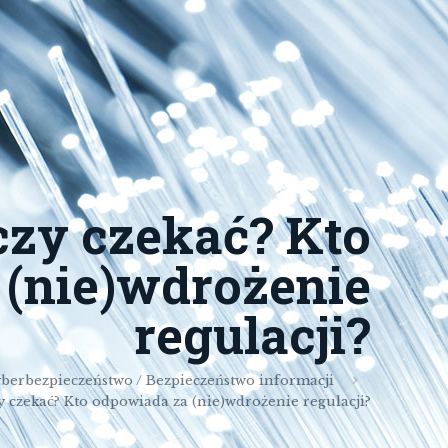
czy czekać? Kto
 (nie)wdrożenie
regulacji?
berbezpieczeństwo / Bezpieczeństwo informacji
y czekać? Kto odpowiada za (nie)wdrożenie regulacji?