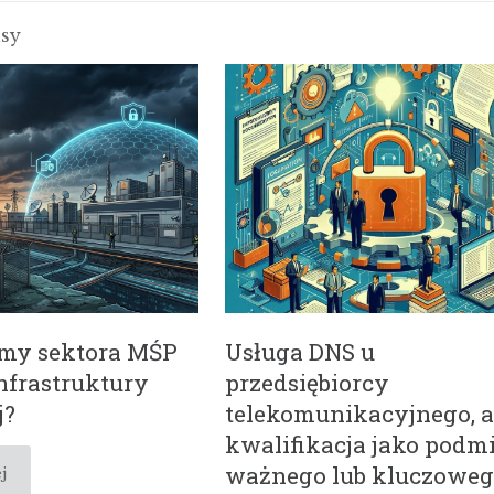
isy
omy sektora MŚP
Usługa DNS u
nfrastruktury
przedsiębiorcy
j?
telekomunikacyjnego, 
kwalifikacja jako podm
ważnego lub kluczowe
j