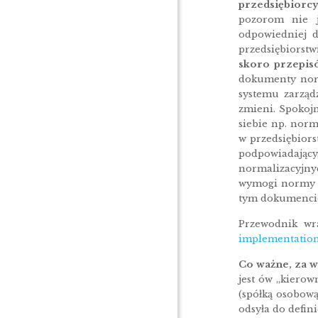
przedsiębiorcy
pozorom nie j
odpowiedniej d
przedsiębiorst
skoro przepisó
dokumenty norm
systemu zarządz
zmieni. Spokojn
siebie np. nor
w przedsiębiors
podpowiadając
normalizacyjny
wymogi normy l
tym dokumencie
Przewodnik wr
implementatio
Co ważne, za 
jest ów „kierow
(spółką osobową
odsyła do defin