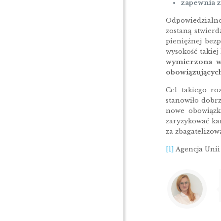
zapewnia z
Odpowiedzialnoś
zostaną stwier
pieniężnej bez
wysokość takiej
wymierzona w
obowiązujących
Cel takiego ro
stanowiło dobrz
nowe obowiązki
zaryzykować kar
za zbagatelizow
[1]
Agencja Unii