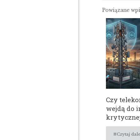
Powiązane wp
Czy telek
wejdą do i
krytyczne
Czytaj dale