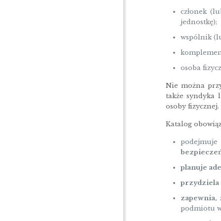
członek (l
jednostkę);
wspólnik (l
komplement
osoba fizyc
Nie można przy
także syndyka 
osoby fizycznej
Katalog obowiąz
podejmuje
bezpiecze
planuje ad
przydziela
zapewnia,
podmiotu w