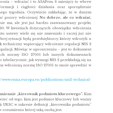
rosta – wdrażać i to ASAPem. 6 miesięcy to wbrew
rmacji i ciągłości działania oraz sporządzenie
nego tygodnia. Oczywiście zakładając, że w danym
iać pozory wdrożonej.
No dobrze, ale co wdrażać,
ie ma, ale jest już bardzo zaawansowany projekt,
90. W kwestiach dotyczących obowiązku wdrożenia
u ustawy wiele się nie zmieniało i raczej już nie
rej sytuacji będą przedsiębiorcy, którzy wdrożyli u
 techniczny wspierający wdrożenie regulacji NIS 2
egulacji. Mówiąc w uproszczeniu – jest to dokument
gach normy ISO 27001 lub innych dokumentach
 tabelarycznie, jak wymogi NIS 2 przekładają się na
 ma wdrożoną normę ISO 27001 to może sprawdzić w
://www.enisa.europa.eu/publications/nis2-technical-
 imiennie „kierownik podmiotu kluczowego”.
Kim
leżeć od tego, kim jest podmiot kluczowy lub ważny
ji UKSC w zakresie definicji „kierownika podmiotu”
w rozumieniu której taką osobą jest: