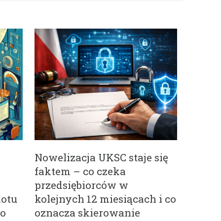
Nowelizacja UKSC staje się
faktem – co czeka
a
przedsiębiorców w
iotu
kolejnych 12 miesiącach i co
go
oznacza skierowanie