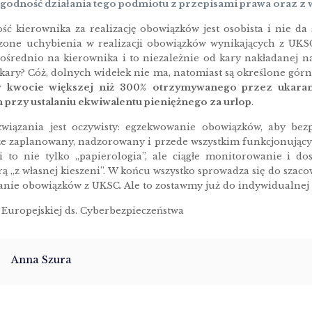
godność działania tego podmiotu z przepisami prawa oraz z
ć kierownika za realizację obowiązków jest osobista i nie da s
dzone uchybienia w realizacji obowiązków wynikających z UKSC
pośrednio na kierownika i to niezależnie od kary nakładanej 
 kary? Cóż, dolnych widełek nie ma, natomiast są określone gór
 kwocie większej niż 300%
otrzymywanego przez ukaran
 przy ustalaniu ekwiwalentu pieniężnego za urlop
.
związania jest oczywisty: egzekwowanie obowiązków, aby bezp
e zaplanowany, nadzorowany i przede wszystkim funkcjonujący 
 to nie tylko „papierologia”, ale ciągłe monitorowanie i do
ą „z własnej kieszeni”. W końcu wszystko sprowadza się do szac
anie obowiązków z UKSC. Ale to zostawmy już do indywidualnej 
 Europejskiej ds. Cyberbezpieczeństwa
Anna Szura