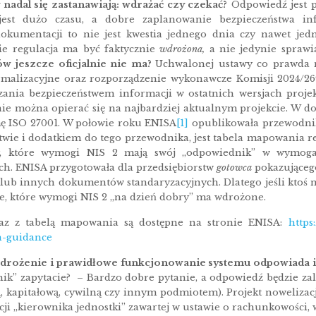
 nadal się zastanawiają: wdrażać czy czekać?
Odpowiedź jest p
est dużo czasu, a dobre zaplanowanie bezpieczeństwa info
okumentacji to nie jest kwestia jednego dnia czy nawet jed
wie regulacja ma być faktycznie
wdrożona,
a nie jedynie spraw
w jeszcze oficjalnie nie ma?
Uchwalonej ustawy co prawda n
alizacyjne oraz rozporządzenie wykonawcze Komisji 2024/26
ania bezpieczeństwem informacji w ostatnich wersjach projekt
ie można opierać się na najbardziej aktualnym projekcie. W dob
mę ISO 27001. W połowie roku ENISA
[1]
opublikowała przewodnik
twie i dodatkiem do tego przewodnika, jest tabela mapowania r
y, które wymogi NIS 2 mają swój „odpowiednik” w wymo
ch. ENISA przygotowała dla przedsiębiorstw
gotowca
pokazującego
ub innych dokumentów standaryzacyjnych. Dlatego jeśli ktoś
, które wymogi NIS 2 „na dzień dobry” ma wdrożone.
az z tabelą mapowania są dostępne na stronie ENISA:
https
n-guidance
wdrożenie i prawidłowe funkcjonowanie systemu odpowiada
nik” zapytacie? – Bardzo dobre pytanie, a odpowiedź będzie za
, kapitałową, cywilną czy innym podmiotem). Projekt nowelizac
icji „kierownika jednostki” zawartej w ustawie o rachunkowości, 