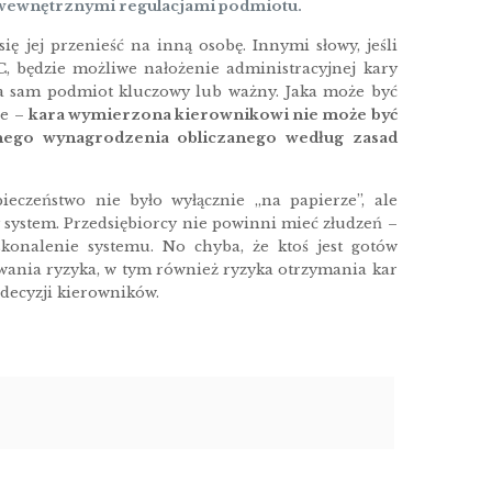
 wewnętrznymi regulacjami podmiotu.
ię jej przenieść na inną osobę. Innymi słowy, jeśli
, będzie możliwe nałożenie administracyjnej kary
na sam podmiot kluczowy lub ważny. Jaka może być
ne –
kara wymierzona kierownikowi nie może być
ego wynagrodzenia obliczanego według zasad
ieczeństwo nie było wyłącznie „na papierze”, ale
system. Przedsiębiorcy nie powinni mieć złudzeń –
skonalenie systemu. No chyba, że ktoś jest gotów
owania ryzyka, w tym również ryzyka otrzymania kar
decyzji kierowników.