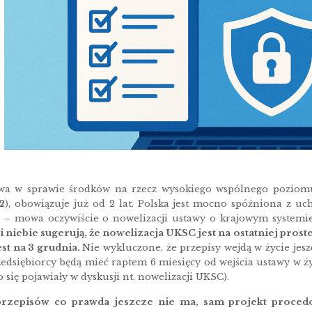
wa w sprawie środków na rzecz wysokiego wspólnego poziomu
2
), obowiązuje już od 2 lat. Polska jest mocno spóźniona z u
e – mowa oczywiście o nowelizacji ustawy o krajowym systemi
i niebie sugerują, że nowelizacja UKSC jest na ostatniej proste
st na 3 grudnia.
Nie wykluczone, że przepisy wejdą w życie jesz
dsiębiorcy będą mieć raptem 6 miesięcy od wejścia ustawy w życi
o się pojawiały w dyskusji nt. nowelizacji UKSC).
rzepisów co prawda jeszcze nie ma, sam projekt procedowa