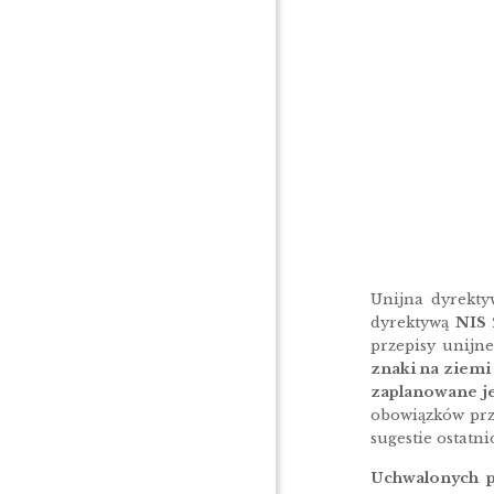
Unijna dyrekty
dyrektywą
NIS 
przepisy unijn
znaki na ziemi 
zaplanowane je
obowiązków prze
sugestie ostatni
Uchwalonych p