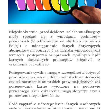
Niejednokrotnie przedsiębiorca telekomunikacyjny
może spotkać się z wnioskami podmiotów
prywatnych (w odróżnieniu od służb specjalnych i
Policji) o
udostępnienie danych dotyczących
abonentów
na potrzeby (jak twierdzi wnioskodawca)
wszczęcia postępowań w sprawach cywilnych bądź
karnych dotyczących przestępstw ściganych z
oskarżenia prywatnego.
Postępowania cywilne mogą w szczególności dotyczyć
procesów o naruszenie dóbr osobistych w Internecie
czy też naruszenia autorskich praw majątkowych zaś
postępowania karne wytoczone na podstawie
prywatnego aktu oskarżenia mogą dotyczyć czynu
pomówienia czy znieważenia.
Ilość zapytań o udostępnienie danych osobowych
rośnie wraz ze świadomością internautów o tym, iż