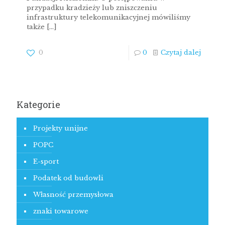
przypadku kradzieży lub zniszczeniu
infrastruktury telekomunikacyjnej mówiliśmy
także
[…]
0
0
Czytaj dalej
Kategorie
Projekty unijne
POPC
E-sport
Podatek od budowli
Własność przemysłowa
znaki towarowe